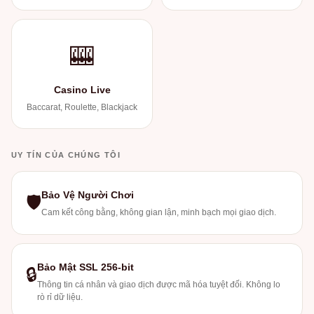
🎰
Casino Live
Baccarat, Roulette, Blackjack
UY TÍN CỦA CHÚNG TÔI
Bảo Vệ Người Chơi
🛡
Cam kết công bằng, không gian lận, minh bạch mọi giao dịch.
Bảo Mật SSL 256-bit
🔒
Thông tin cá nhân và giao dịch được mã hóa tuyệt đối. Không lo
rò rỉ dữ liệu.