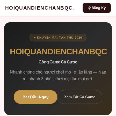
HOIQUANDIENCHANBQC
.
Đăng Ký
♥ KHUYẾN MÃI TÂN THỦ 2026
HOIQUANDIENCHANBQC
Cổng Game Cá Cược
Nhanh chóng cho người chơi mới & lão làng — Nạp
rút nhanh 3 phút, chơi mọi lúc mọi nơi.
Bắt Đầu Ngay
Xem Tất Cả Game