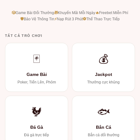
🎲
Game Bài Đổi Thưởng
🎁
Khuyến Mãi Mỗi Ngày
🔥
Freebet Miễn Phí
🛡
Bảo Vệ Thông Tin
⚡
Nạp Rút 3 Phút
⚽
Thể Thao Trực Tiếp
TẤT CẢ TRÒ CHƠI
🃏
💰
Game Bài
Jackpot
Poker, Tiến Lên, Phỏm
Thưởng cực khủng
🐓
🐟
Đá Gà
Bắn Cá
Đá gà trực tiếp
Bắn cá đổi thưởng