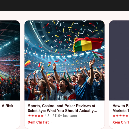
 A Risk
Sports, Casino, and Poker Reviews at
How to F
8xbet-kyc: What You Should Actually
Markets 
Verify
Checklis
★★★★★
4.8 · 2119+ lượt xem
★★★★
Xem Chi Tiết →
Xem Chi T