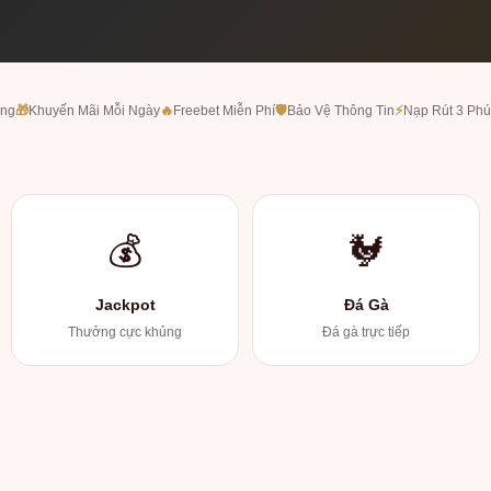
ởng
🎁
Khuyến Mãi Mỗi Ngày
🔥
Freebet Miễn Phí
🛡
Bảo Vệ Thông Tin
⚡
Nạp Rút 3 Phú
💰
🐓
Jackpot
Đá Gà
Thưởng cực khủng
Đá gà trực tiếp