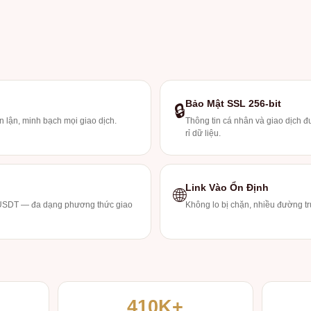
Bảo Mật SSL 256-bit
🔒
 lận, minh bạch mọi giao dịch.
Thông tin cá nhân và giao dịch đ
rỉ dữ liệu.
Link Vào Ổn Định
🌐
USDT — đa dạng phương thức giao
Không lo bị chặn, nhiều đường t
410K+