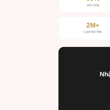
Hài Lòng
2M+
Lượt Rút Tiền
Nh