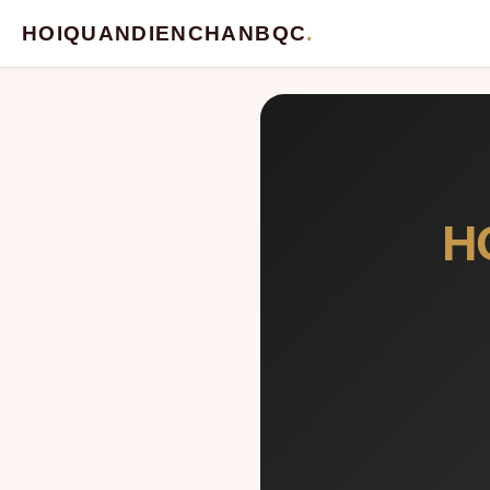
HOIQUANDIENCHANBQC
.
H