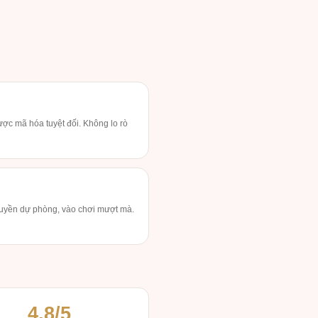
ược mã hóa tuyệt đối. Không lo rò
ruyền dự phòng, vào chơi mượt mà.
4.8/5