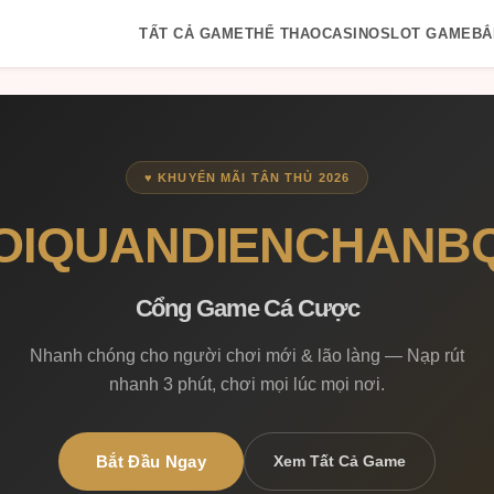
TẤT CẢ GAME
THỂ THAO
CASINO
SLOT GAME
BẮ
♥ KHUYẾN MÃI TÂN THỦ 2026
OIQUANDIENCHANB
Cổng Game Cá Cược
Nhanh chóng cho người chơi mới & lão làng — Nạp rút
nhanh 3 phút, chơi mọi lúc mọi nơi.
Bắt Đầu Ngay
Xem Tất Cả Game