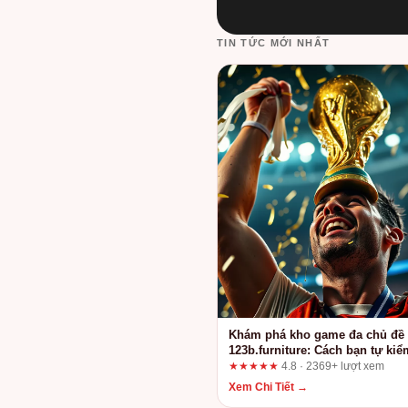
TIN TỨC MỚI NHẤT
Khám phá kho game đa chủ đề 
123b.furniture: Cách bạn tự ki
trước khi tin
★★★★★
4.8 · 2369+ lượt xem
Xem Chi Tiết →