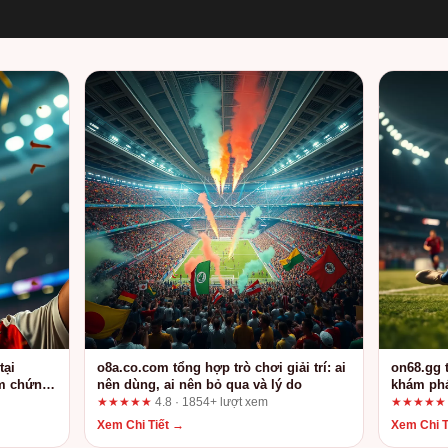
tại
o8a.co.com tổng hợp trò chơi giải trí: ai
on68.gg 
ểm chứng
nên dùng, ai nên bỏ qua và lý do
khám phá
dành cho
★★★★★
4.8 · 1854+ lượt xem
★★★★
Xem Chi Tiết →
Xem Chi T