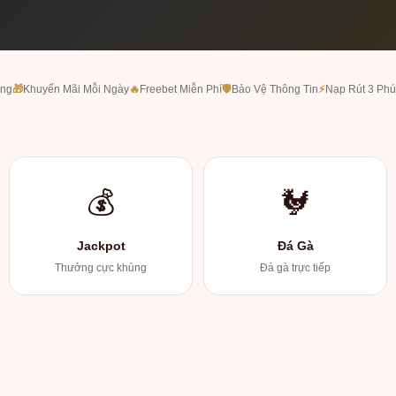
ởng
🎁
Khuyến Mãi Mỗi Ngày
🔥
Freebet Miễn Phí
🛡
Bảo Vệ Thông Tin
⚡
Nạp Rút 3 Phú
💰
🐓
Jackpot
Đá Gà
Thưởng cực khủng
Đá gà trực tiếp