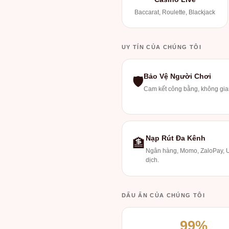
Baccarat, Roulette, Blackjack
UY TÍN CỦA CHÚNG TÔI
Bảo Vệ Người Chơi
🛡
Cam kết công bằng, không gian
Nạp Rút Đa Kênh
🏦
Ngân hàng, Momo, ZaloPay, 
dịch.
DẤU ẤN CỦA CHÚNG TÔI
99%