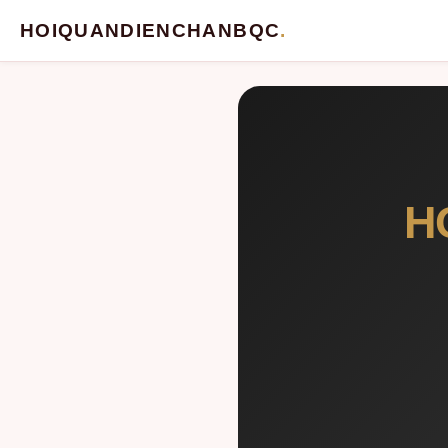
HOIQUANDIENCHANBQC
.
H