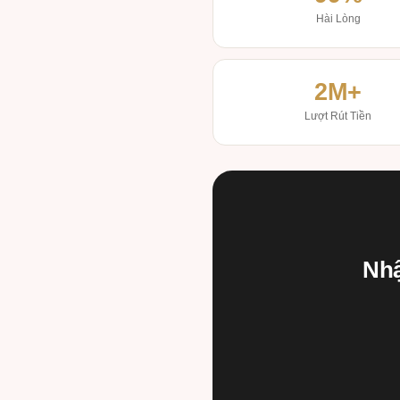
Hài Lòng
2M+
Lượt Rút Tiền
Nh