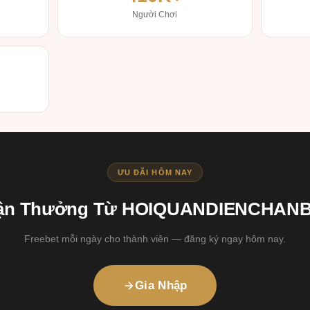
Người Chơi
ƯU ĐÃI HÔM NAY
ận Thưởng Từ HOIQUANDIENCHAN
Freebet mỗi ngày cho thành viên — đăng ký ngay hôm nay.
Gia Nhập