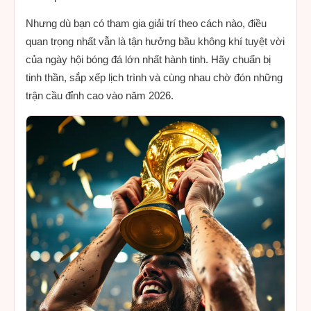
Nhưng dù bạn có tham gia giải trí theo cách nào, điều
quan trọng nhất vẫn là tận hưởng bầu không khí tuyệt vời
của ngày hội bóng đá lớn nhất hành tinh. Hãy chuẩn bị
tinh thần, sắp xếp lịch trình và cùng nhau chờ đón những
trận cầu đỉnh cao vào năm 2026.