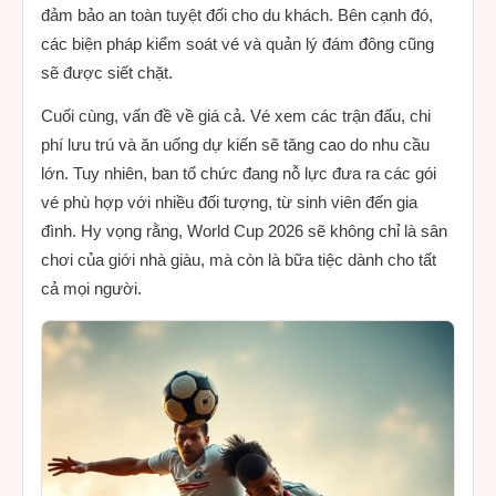
đảm bảo an toàn tuyệt đối cho du khách. Bên cạnh đó,
các biện pháp kiểm soát vé và quản lý đám đông cũng
sẽ được siết chặt.
Cuối cùng, vấn đề về giá cả. Vé xem các trận đấu, chi
phí lưu trú và ăn uống dự kiến sẽ tăng cao do nhu cầu
lớn. Tuy nhiên, ban tổ chức đang nỗ lực đưa ra các gói
vé phù hợp với nhiều đối tượng, từ sinh viên đến gia
đình. Hy vọng rằng, World Cup 2026 sẽ không chỉ là sân
chơi của giới nhà giàu, mà còn là bữa tiệc dành cho tất
cả mọi người.