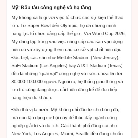
Mỹ: Đầu tàu công nghệ và hạ tầng
Mỹ không xa lạ gì với việc tổ chức các sự kiện thể thao
lớn. Từ Super Bowl đến Olympic, họ đã chứng minh
năng lực tổ chức đẳng cấp thế giới. Với World Cup 2026,
Mỹ đang tập trung vào việc nâng cấp các sân vận động
hiện có và xây dựng thêm các cơ sở vật chất hiện đại.
Đặc biệt, các sân như MetLife Stadium (New Jersey),
SoFi Stadium (Los Angeles) hay AT&T Stadium (Texas)
đều là những "quái vật" công nghệ với sức chứa lên tới
80.000-100.000 người. Ngoài ra, hệ thống giao thông và
lưu trú cũng đang được cải thiện đáng kể để đón tiếp
hàng triệu du khách.
Điều thú vị là nước Mỹ không chỉ đầu tư cho bóng đá,
mà còn tận dụng cơ hội này để thúc đẩy ngành công
nghiệp giải trí và du lịch. Các thành phố đăng cai như
New York, Los Angeles, Miami, Seattle đều đang chuẩn