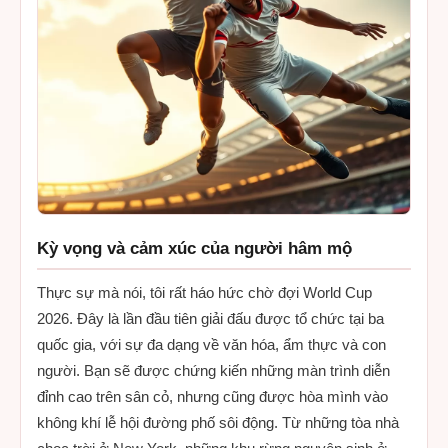
Kỳ vọng và cảm xúc của người hâm mộ
Thực sự mà nói, tôi rất háo hức chờ đợi World Cup
2026. Đây là lần đầu tiên giải đấu được tổ chức tại ba
quốc gia, với sự đa dạng về văn hóa, ẩm thực và con
người. Bạn sẽ được chứng kiến những màn trình diễn
đỉnh cao trên sân cỏ, nhưng cũng được hòa mình vào
không khí lễ hội đường phố sôi động. Từ những tòa nhà