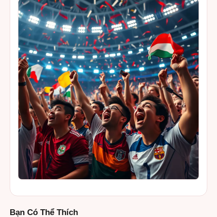
Bạn Có Thể Thích