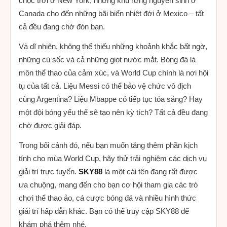
chọc trời ở New York, những khu rừng nguyên sinh ở
Canada cho đến những bãi biển nhiệt đới ở Mexico – tất
cả đều đang chờ đón bạn.
Và dĩ nhiên, không thể thiếu những khoảnh khắc bất ngờ,
những cú sốc và cả những giọt nước mắt. Bóng đá là
môn thể thao của cảm xúc, và World Cup chính là nơi hội
tụ của tất cả. Liệu Messi có thể bảo vệ chức vô địch
cùng Argentina? Liệu Mbappe có tiếp tục tỏa sáng? Hay
một đội bóng yếu thế sẽ tạo nên kỳ tích? Tất cả đều đang
chờ được giải đáp.
Trong bối cảnh đó, nếu bạn muốn tăng thêm phần kịch
tính cho mùa World Cup, hãy thử trải nghiệm các dịch vụ
giải trí trực tuyến.
SKY88
là một cái tên đang rất được
ưa chuộng, mang đến cho bạn cơ hội tham gia các trò
chơi thể thao ảo, cá cược bóng đá và nhiều hình thức
giải trí hấp dẫn khác. Bạn có thể truy cập SKY88 để
khám phá thêm nhé.