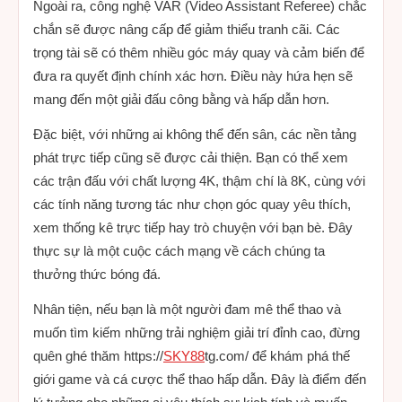
Ngoài ra, công nghệ VAR (Video Assistant Referee) chắc
chắn sẽ được nâng cấp để giảm thiểu tranh cãi. Các
trọng tài sẽ có thêm nhiều góc máy quay và cảm biến để
đưa ra quyết định chính xác hơn. Điều này hứa hẹn sẽ
mang đến một giải đấu công bằng và hấp dẫn hơn.
Đặc biệt, với những ai không thể đến sân, các nền tảng
phát trực tiếp cũng sẽ được cải thiện. Bạn có thể xem
các trận đấu với chất lượng 4K, thậm chí là 8K, cùng với
các tính năng tương tác như chọn góc quay yêu thích,
xem thống kê trực tiếp hay trò chuyện với bạn bè. Đây
thực sự là một cuộc cách mạng về cách chúng ta
thưởng thức bóng đá.
Nhân tiện, nếu bạn là một người đam mê thể thao và
muốn tìm kiếm những trải nghiệm giải trí đỉnh cao, đừng
quên ghé thăm https://
SKY88
tg.com/ để khám phá thế
giới game và cá cược thể thao hấp dẫn. Đây là điểm đến