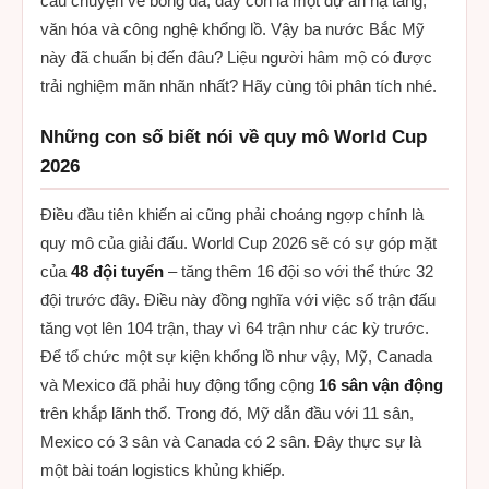
câu chuyện về bóng đá, đây còn là một dự án hạ tầng,
văn hóa và công nghệ khổng lồ. Vậy ba nước Bắc Mỹ
này đã chuẩn bị đến đâu? Liệu người hâm mộ có được
trải nghiệm mãn nhãn nhất? Hãy cùng tôi phân tích nhé.
Những con số biết nói về quy mô World Cup
2026
Điều đầu tiên khiến ai cũng phải choáng ngợp chính là
quy mô của giải đấu. World Cup 2026 sẽ có sự góp mặt
của
48 đội tuyển
– tăng thêm 16 đội so với thể thức 32
đội trước đây. Điều này đồng nghĩa với việc số trận đấu
tăng vọt lên 104 trận, thay vì 64 trận như các kỳ trước.
Để tổ chức một sự kiện khổng lồ như vậy, Mỹ, Canada
và Mexico đã phải huy động tổng cộng
16 sân vận động
trên khắp lãnh thổ. Trong đó, Mỹ dẫn đầu với 11 sân,
Mexico có 3 sân và Canada có 2 sân. Đây thực sự là
một bài toán logistics khủng khiếp.