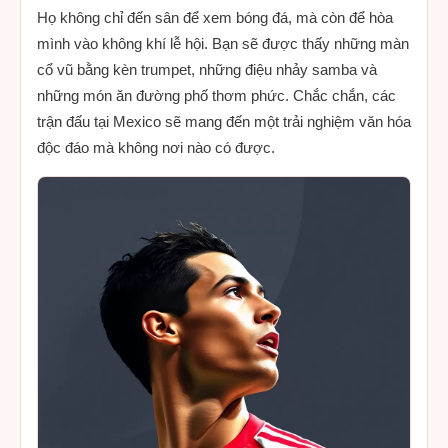
Họ không chỉ đến sân để xem bóng đá, mà còn để hòa
mình vào không khí lễ hội. Bạn sẽ được thấy những màn
cổ vũ bằng kèn trumpet, những điệu nhảy samba và
những món ăn đường phố thơm phức. Chắc chắn, các
trận đấu tại Mexico sẽ mang đến một trải nghiệm văn hóa
độc đáo mà không nơi nào có được.