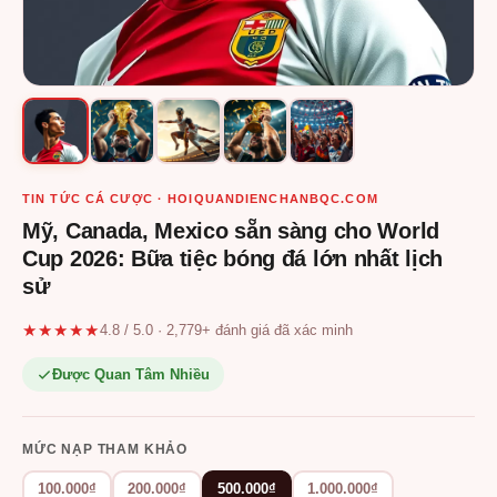
TIN TỨC CÁ CƯỢC · HOIQUANDIENCHANBQC.COM
Mỹ, Canada, Mexico sẵn sàng cho World
Cup 2026: Bữa tiệc bóng đá lớn nhất lịch
sử
★★★★★
4.8 / 5.0 · 2,779+ đánh giá đã xác minh
Được Quan Tâm Nhiều
MỨC NẠP THAM KHẢO
100.000₫
200.000₫
500.000₫
1.000.000₫