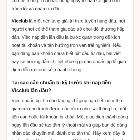
của hệ thống. Thao tác đúng ngay từ đầu sẽ giúp bạn
tránh lỗi và nhận ưu đãi.
Vicclub
là một nền tảng giải trí trực tuyến hàng đầu, nơi
người chơi có thể tham gia các trò chơi đổi thưởng hấp
dẫn. Việc nạp tiền lần đầu là bước quan trọng để kích
hoạt tài khoản và tận hưởng trọn vẹn trải nghiệm. Nếu
bạn đang băn khoăn chưa biết bắt đầu từ đâu, bài viết
này sẽ hướng dẫn chi tiết những gì cần chuẩn bị để giao
dịch diễn ra suôn sẻ, nhanh chóng.
Tại sao cần chuẩn bị kỹ trước khi nạp tiền
Vicclub lần đầu?
Việc chuẩn bị chu đáo không chỉ giúp bạn tiết kiệm thời
gian mà còn tránh được các rủi ro như sai thông tin, mất
tiền oan hoặc tài khoản bị khóa. Một giao dịch thành công
ngay lần đầu sẽ tạo tâm lý thoải mái và giúp bạn dễ dàng
nhận các khuyến mãi dành cho tân thủ. Hãy xem đây là