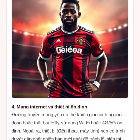
4. Mạng internet và thiết bị ổn định
Đường truyền mạng yếu có thể khiến giao dịch bị gián
đoạn hoặc thất bại. Hãy sử dụng Wi-Fi hoặc 4G/5G ổn
định. Ngoài ra, thiết bị (điện thoại, máy tính) nên có trình
duyệt cập nhật phiên bản mới nhất để tránh lỗi hiển thị.