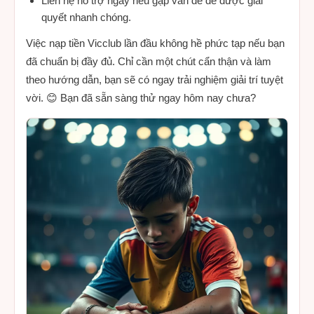
Liên hệ hỗ trợ ngay nếu gặp vấn đề để được giải
quyết nhanh chóng.
Việc nạp tiền Vicclub lần đầu không hề phức tạp nếu bạn
đã chuẩn bị đầy đủ. Chỉ cần một chút cẩn thận và làm
theo hướng dẫn, bạn sẽ có ngay trải nghiệm giải trí tuyệt
vời. 😊 Bạn đã sẵn sàng thử ngay hôm nay chưa?