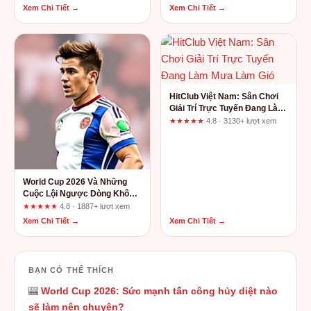
Xem Chi Tiết →
Xem Chi Tiết →
HitClub Việt Nam: Sân Chơi
Giải Trí Trực Tuyến Đang Làm
Mưa Làm Gió
★★★★★
4.8 · 3130+ lượt xem
World Cup 2026 Và Những
Cuộc Lội Ngược Dòng Không
Tưởng: Khi Bóng Đá Dạy Ta
★★★★★
4.8 · 1887+ lượt xem
Về Niềm Tin
Xem Chi Tiết →
Xem Chi Tiết →
BẠN CÓ THỂ THÍCH
🎰
World Cup 2026: Sức mạnh tấn công hủy diệt nào
sẽ làm nên chuyện?