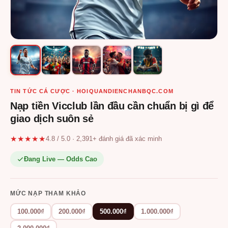
TIN TỨC CÁ CƯỢC · HOIQUANDIENCHANBQC.COM
Nạp tiền Vicclub lần đầu cần chuẩn bị gì để
giao dịch suôn sẻ
★★★★★
4.8 / 5.0 · 2,391+ đánh giá đã xác minh
Đang Live — Odds Cao
MỨC NẠP THAM KHẢO
100.000₫
200.000₫
500.000₫
1.000.000₫