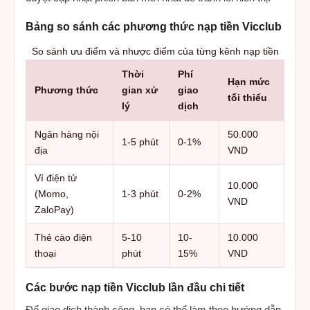
Bảng so sánh các phương thức nạp tiền Vicclub
So sánh ưu điểm và nhược điểm của từng kênh nạp tiền
Thời
Phí
Hạn mức
Phương thức
gian xử
giao
tối thiểu
lý
dịch
Ngân hàng nội
50.000
1-5 phút
0-1%
địa
VND
Ví điện tử
10.000
(Momo,
1-3 phút
0-2%
VND
ZaloPay)
Thẻ cào điện
5-10
10-
10.000
thoại
phút
15%
VND
Các bước nạp tiền Vicclub lần đầu chi tiết
Để giao dịch thành công, bạn có thể làm theo hướng dẫn