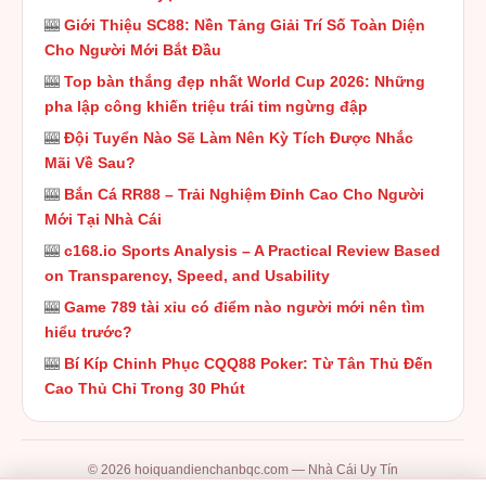
🎰
Giới Thiệu SC88: Nền Tảng Giải Trí Số Toàn Diện
Cho Người Mới Bắt Đầu
🎰
Top bàn thắng đẹp nhất World Cup 2026: Những
pha lập công khiến triệu trái tim ngừng đập
🎰
Đội Tuyển Nào Sẽ Làm Nên Kỳ Tích Được Nhắc
Mãi Về Sau?
🎰
Bắn Cá RR88 – Trải Nghiệm Đỉnh Cao Cho Người
Mới Tại Nhà Cái
🎰
c168.io Sports Analysis – A Practical Review Based
on Transparency, Speed, and Usability
🎰
Game 789 tài xỉu có điểm nào người mới nên tìm
hiểu trước?
🎰
Bí Kíp Chinh Phục CQQ88 Poker: Từ Tân Thủ Đến
Cao Thủ Chỉ Trong 30 Phút
© 2026 hoiquandienchanbqc.com — Nhà Cái Uy Tín