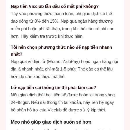
Nạp tiền Vicclub lần đầu có mất phí không?
Tùy vào phương thức thanh toán, phí giao dịch có thể
dao động từ 0% đến 15%. Nạp qua ngân hàng thường
miễn phí hoặc phí rất thấp, trong khi thẻ cào có phí cao
hơn. Hãy kiểm tra trước khi thực hiện.
Tôi nên chọn phương thức nào để nạp tiền nhanh
nhất?
Nạp qua ví điện tử (Momo, ZaloPay) hoặc ngân hàng nội
địa là nhanh nhất, chỉ mất 1-5 phút. Thẻ cào có thể lâu
hơn do cần xác thực mã thẻ.
Lỡ nạp tiền sai thông tin thì phải làm sao?
Nếu giao dịch thất bại, tiền sẽ được hoàn lại trong vòng
24-48 giờ. Nếu sai thông tin tài khoản, hãy liên hệ ngay
bộ phận hỗ trợ của Vicclub để được xử lý kịp thời.
Mẹo nhỏ giúp giao dịch suôn sẻ hơn