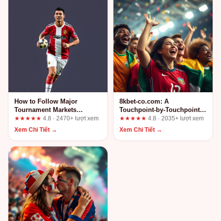
How to Follow Major
8kbet-co.com: A
Tournament Markets
Touchpoint-by-Touchpoint
Through AO88: A Practical
Look at Whether the
★★★★★
4.8 · 2470+ lượt xem
★★★★★
4.8 · 2035+ lượt xem
Checklist for Cutting
Experience Holds Up
Xem Chi Tiết →
Xem Chi Tiết →
Through the Hype