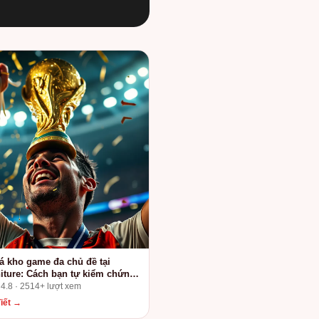
 kho game đa chủ đề tại
niture: Cách bạn tự kiểm chứng
 tin
★
4.8 · 2514+ lượt xem
iết →