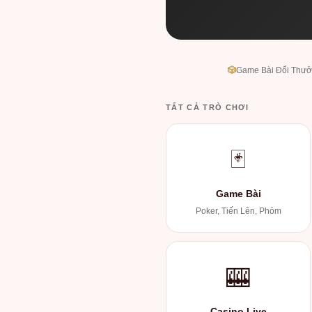
🎲
Game Bài Đổi Thư
TẤT CẢ TRÒ CHƠI
🃏
Game Bài
Poker, Tiến Lên, Phỏm
🎰
Casino Live