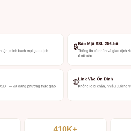
Bảo Mật SSL 256-bit
🔒
 lận, minh bạch mọi giao dịch.
Thông tin cá nhân và giao dịch đ
rỉ dữ liệu.
Link Vào Ổn Định
🌐
USDT — đa dạng phương thức giao
Không lo bị chặn, nhiều đường t
410K+