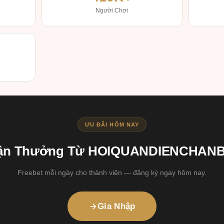
Người Chơi
ƯU ĐÃI HÔM NAY
ận Thưởng Từ HOIQUANDIENCHAN
Freebet mỗi ngày cho thành viên — đăng ký ngay hôm nay.
Gia Nhập