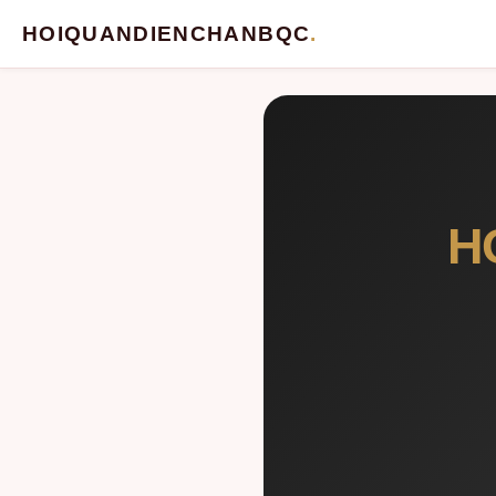
HOIQUANDIENCHANBQC
.
H