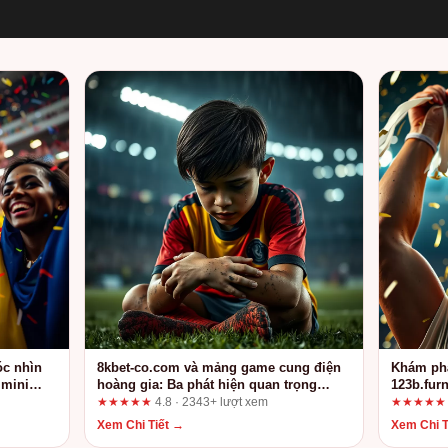
óc nhìn
8kbet-co.com và mảng game cung điện
Khám phá
 mini
hoàng gia: Ba phát hiện quan trọng
123b.fur
trước khi bạn quyết định tham gia
trước khi
★★★★★
4.8 · 2343+ lượt xem
★★★★
Xem Chi Tiết →
Xem Chi T