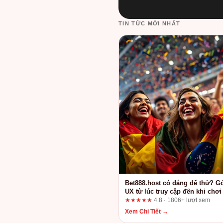
TIN TỨC MỚI NHẤT
Bet888.host có đáng để thử? G
UX từ lúc truy cập đến khi chơi
game
★★★★★
4.8 · 1806+ lượt xem
Xem Chi Tiết →