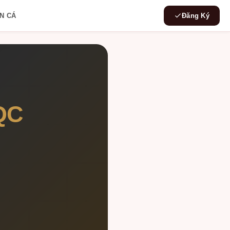
N CÁ
Đăng Ký
QC