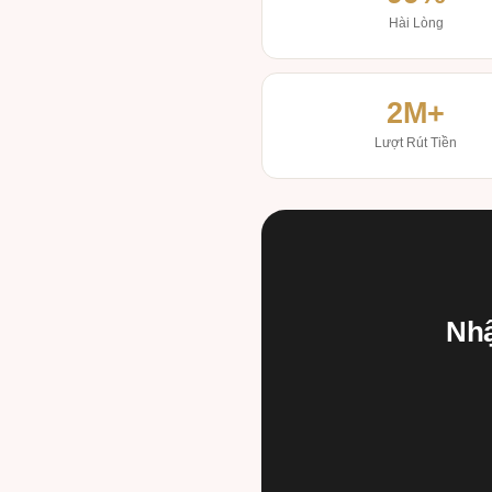
Hài Lòng
2M+
Lượt Rút Tiền
Nh