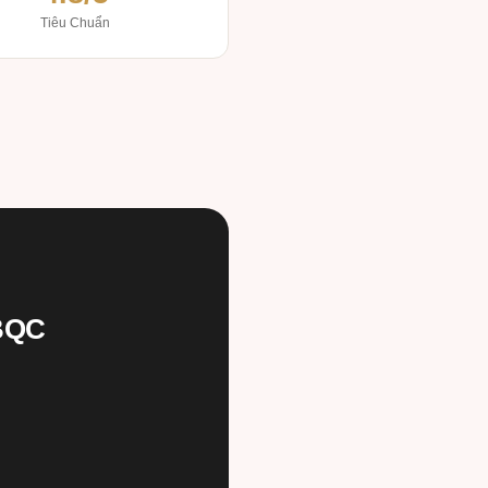
Tiêu Chuẩn
BQC