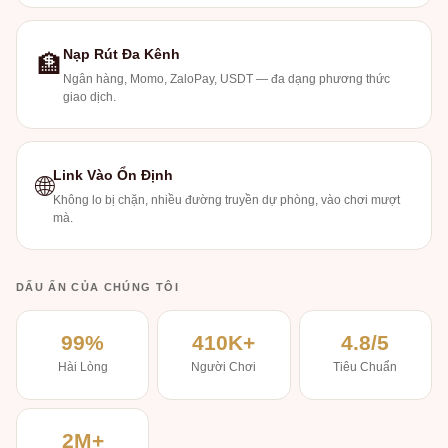
Nạp Rút Đa Kênh
🏦
Ngân hàng, Momo, ZaloPay, USDT — đa dạng phương thức
giao dịch.
Link Vào Ổn Định
🌐
Không lo bị chặn, nhiều đường truyền dự phòng, vào chơi mượt
mà.
DẤU ẤN CỦA CHÚNG TÔI
99%
410K+
4.8/5
Hài Lòng
Người Chơi
Tiêu Chuẩn
2M+