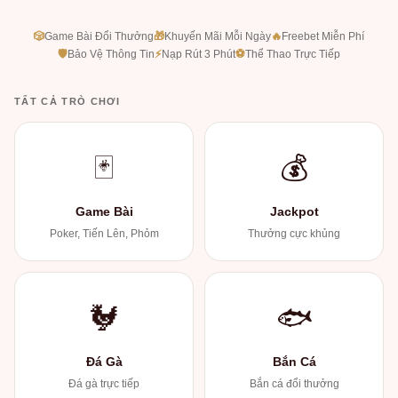
🎲
Game Bài Đổi Thưởng
🎁
Khuyến Mãi Mỗi Ngày
🔥
Freebet Miễn Phí
🛡
Bảo Vệ Thông Tin
⚡
Nạp Rút 3 Phút
⚽
Thể Thao Trực Tiếp
TẤT CẢ TRÒ CHƠI
🃏
💰
Game Bài
Jackpot
Poker, Tiến Lên, Phỏm
Thưởng cực khủng
🐓
🐟
Đá Gà
Bắn Cá
Đá gà trực tiếp
Bắn cá đổi thưởng