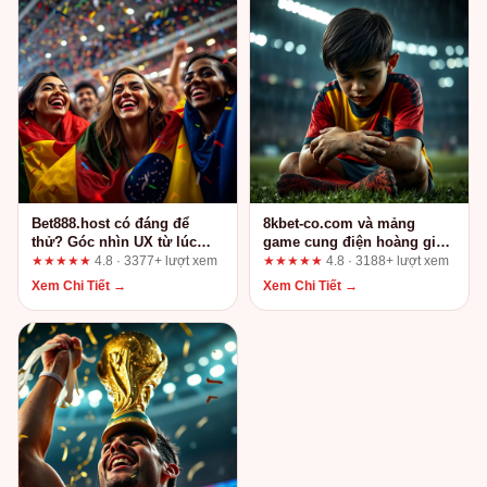
Bet888.host có đáng để
8kbet-co.com và mảng
thử? Góc nhìn UX từ lúc
game cung điện hoàng gia:
truy cập đến khi chơi mini
Ba phát hiện quan trọng
★★★★★
4.8 · 3377+ lượt xem
★★★★★
4.8 · 3188+ lượt xem
game
trước khi bạn quyết định
Xem Chi Tiết →
Xem Chi Tiết →
tham gia