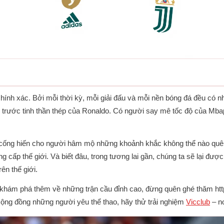
hính xác. Bởi mỗi thời kỳ, mỗi giải đấu và mỗi nền bóng đá đều có n
 trước tinh thần thép của Ronaldo. Có người say mê tốc độ của Mba
ng cống hiến cho người hâm mộ những khoảnh khắc không thể nào quê
g cấp thế giới. Và biết đâu, trong tương lai gần, chúng ta sẽ lại đư
ên thế giới.
khám phá thêm về những trận cầu đỉnh cao, đừng quên ghé thăm https
ộng đồng những người yêu thể thao, hãy thử trải nghiệm
Vicclub
– nơ