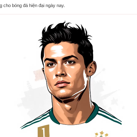
g cho bóng đá hiện đại ngày nay.