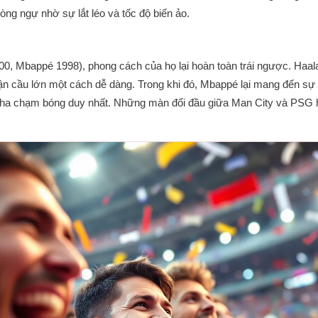
ng ngự nhờ sự lắt léo và tốc độ biến ảo.
000, Mbappé 1998), phong cách của họ lại hoàn toàn trái ngược. Haal
trận cầu lớn một cách dễ dàng. Trong khi đó, Mbappé lại mang đến sự 
pha chạm bóng duy nhất. Những màn đối đầu giữa Man City và PSG h