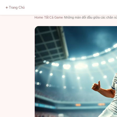
Trang Chủ
Home
›
Tất Cả Game
›
Những màn đối đầu giữa các chân sút