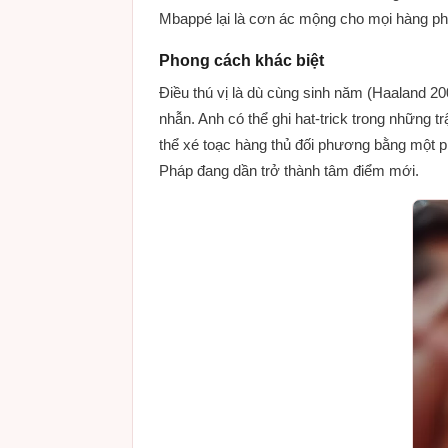
Mbappé lại là cơn ác mộng cho mọi hàng phò
Phong cách khác biệt
Điều thú vị là dù cùng sinh năm (Haaland 2
nhẫn. Anh có thể ghi hat-trick trong những 
thể xé toạc hàng thủ đối phương bằng một 
Pháp đang dần trở thành tâm điểm mới.