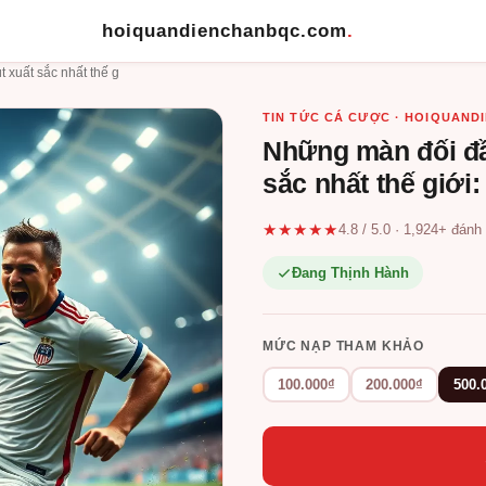
hoiquandienchanbqc.com
.
 xuất sắc nhất thế g
TIN TỨC CÁ CƯỢC · HOIQUAN
Những màn đối đầ
sắc nhất thế giới:
★★★★★
4.8 / 5.0 · 1,924+ đánh
Đang Thịnh Hành
MỨC NẠP THAM KHẢO
100.000₫
200.000₫
500.