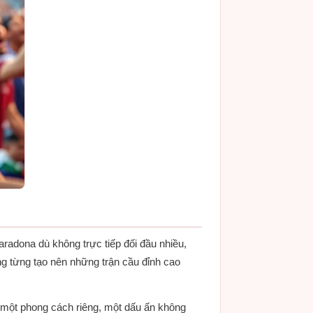
radona dù không trực tiếp đối đầu nhiều,
ng từng tạo nên những trận cầu đỉnh cao
 một phong cách riêng, một dấu ấn không