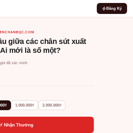
Đăng Ký
DIENCHANBQC.COM
u giữa các chân sút xuất
 Ai mới là số một?
 giá đã xác minh
000₫
1.000.000₫
2.000.000₫
⚡ Nhận Thưởng