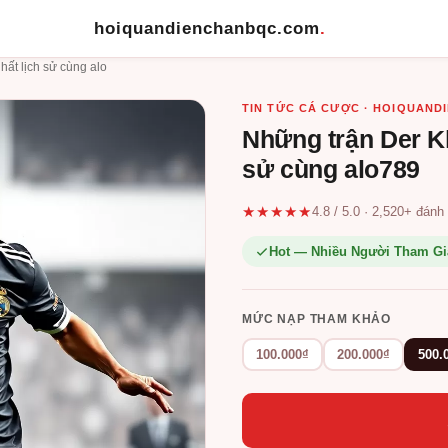
hoiquandienchanbqc.com
.
ất lịch sử cùng alo
TIN TỨC CÁ CƯỢC · HOIQUAN
Những trận Der Kl
sử cùng alo789
★★★★★
4.8 / 5.0 · 2,520+ đánh
Hot — Nhiều Người Tham Gi
MỨC NẠP THAM KHẢO
100.000₫
200.000₫
500.