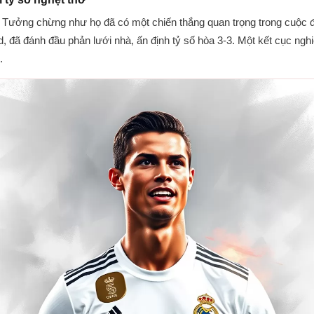
 Tưởng chừng như họ đã có một chiến thắng quan trọng trong cuộc đ
 đã đánh đầu phản lưới nhà, ấn định tỷ số hòa 3-3. Một kết cục nghi
.