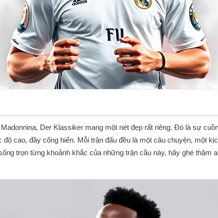
Madonnina, Der Klassiker mang một nét đẹp rất riêng. Đó là sự cuồn
tốc độ cao, đầy cống hiến. Mỗi trận đấu đều là một câu chuyện, một 
à sống trọn từng khoảnh khắc của những trận cầu này, hãy ghé thăm 