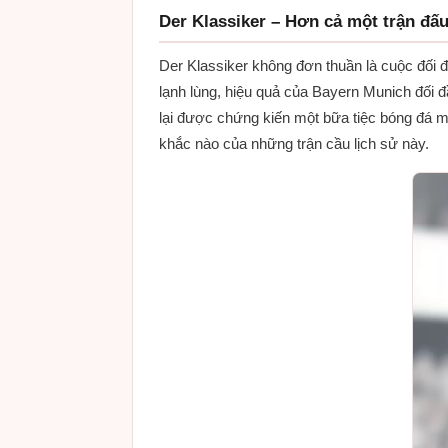
Der Klassiker – Hơn cả một trận đấ
Der Klassiker không đơn thuần là cuộc đối đ
lạnh lùng, hiệu quả của Bayern Munich đối đ
lại được chứng kiến một bữa tiệc bóng đá m
khắc nào của những trận cầu lịch sử này.