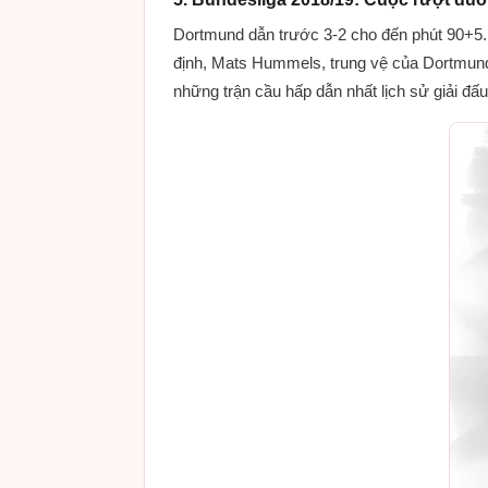
Dortmund dẫn trước 3-2 cho đến phút 90+5.
định, Mats Hummels, trung vệ của Dortmund,
những trận cầu hấp dẫn nhất lịch sử giải đấu