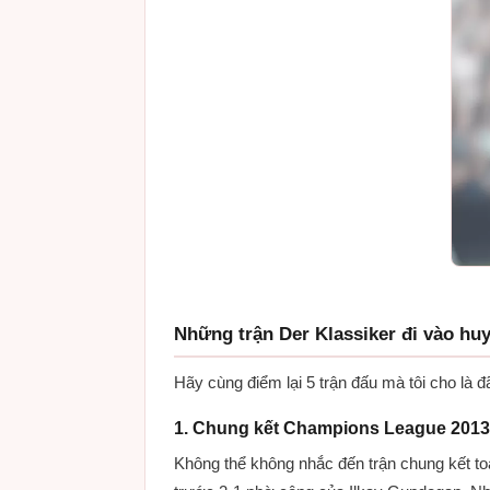
Những trận Der Klassiker đi vào huy
Hãy cùng điểm lại 5 trận đấu mà tôi cho là đ
1. Chung kết Champions League 2013
Không thể không nhắc đến trận chung kết to