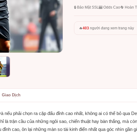
🔒 Bảo Mật SSL
🎰 Odds Cao
🔄 Hoàn T
🔥
403
người đang xem trang này
Giao Dịch
à nếu phải chọn ra cặp đấu đỉnh cao nhất, không ai có thể bỏ qua De
 là trận cầu của những ngôi sao, chiến thuật hay bàn thắng, mà còn
u đỉnh cao, ôn lại những màn so tài kinh điển nhất qua góc nhìn gần g