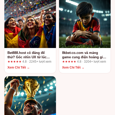
Bet888.host có đáng để
8kbet-co.com và mảng
thử? Góc nhìn UX từ lúc
game cung điện hoàng gia:
truy cập đến khi chơi mini
Ba phát hiện quan trọng
★★★★★
4.8 · 2245+ lượt xem
★★★★★
4.8 · 3204+ lượt xem
game
trước khi bạn quyết định
Xem Chi Tiết →
Xem Chi Tiết →
tham gia