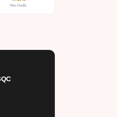
Tiêu Chuẩn
BQC