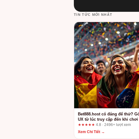
TIN TỨC MỚI NHẤT
Bet888.host có đáng để thử? G
UX từ lúc truy cập đến khi chơi
game
★★★★★
4.8 · 2496+ lượt xem
Xem Chi Tiết →