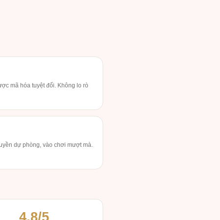
ược mã hóa tuyệt đối. Không lo rò
ruyền dự phòng, vào chơi mượt mà.
4.8/5