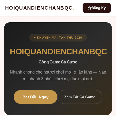
HOIQUANDIENCHANBQC
.
Đăng Ký
♥ KHUYẾN MÃI TÂN THỦ 2026
HOIQUANDIENCHANBQC
Cổng Game Cá Cược
Nhanh chóng cho người chơi mới & lão làng — Nạp
rút nhanh 3 phút, chơi mọi lúc mọi nơi.
Bắt Đầu Ngay
Xem Tất Cả Game