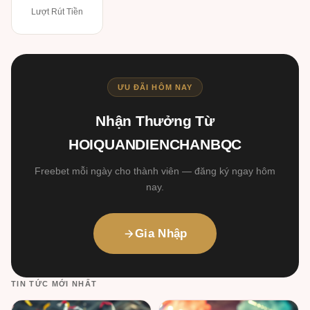
Lượt Rút Tiền
ƯU ĐÃI HÔM NAY
Nhận Thưởng Từ
HOIQUANDIENCHANBQC
Freebet mỗi ngày cho thành viên — đăng ký ngay hôm
nay.
Gia Nhập
TIN TỨC MỚI NHẤT