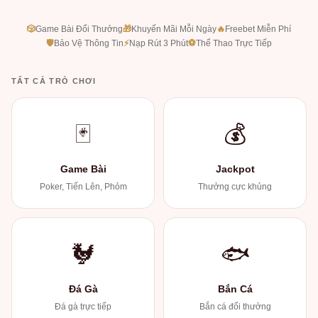
🎲
Game Bài Đổi Thưởng
🎁
Khuyến Mãi Mỗi Ngày
🔥
Freebet Miễn Phí
🛡
Bảo Vệ Thông Tin
⚡
Nạp Rút 3 Phút
⚽
Thể Thao Trực Tiếp
TẤT CẢ TRÒ CHƠI
🃏
💰
Game Bài
Jackpot
Poker, Tiến Lên, Phỏm
Thưởng cực khủng
🐓
🐟
Đá Gà
Bắn Cá
Đá gà trực tiếp
Bắn cá đổi thưởng