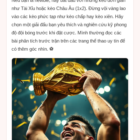
Nếu bạn là newbie, hãy bắt đầu với những kèo đơn giản
như Tài Xỉu hoặc kèo Châu Âu (1x2). Đừng vội vàng lao
vào các kèo phức tạp như kèo chấp hay kèo xiên. Hãy
chọn một giải đấu bạn yêu thích và nghiên cứu kỹ phong
độ đội bóng trước khi đặt cược. Mình thường đọc các
bài phân tích trước trận trên các trang thể thao uy tín để
có thêm góc nhìn. ⚽