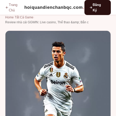
Trang
Đăng
hoiquandienchanbqc.com
.
Chủ
Ký
Home
›
Tất Cả Game
›
Review nhà cái GGWIN: Live casino, Thể thao &amp; Bắn c