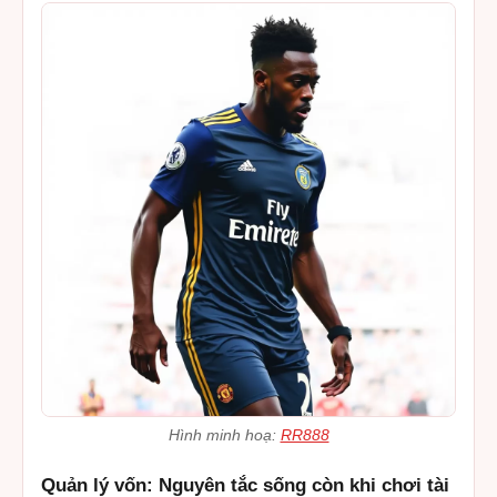
Hình minh hoạ:
RR888
Quản lý vốn: Nguyên tắc sống còn khi chơi tài