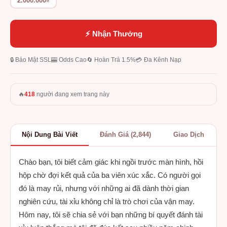
2.000.000₫
⚡ Nhận Thưởng
🔒 Bảo Mật SSL
🎰 Odds Cao
🔄 Hoàn Trả 1.5%
💳 Đa Kênh Nạp
🔥
418
người đang xem trang này
Nội Dung Bài Viết
Đánh Giá (2,844)
Giao Dịch
Chào bạn, tôi biết cảm giác khi ngồi trước màn hình, hồi
hộp chờ đợi kết quả của ba viên xúc xắc. Có người gọi
đó là may rủi, nhưng với những ai đã dành thời gian
nghiên cứu, tài xỉu không chỉ là trò chơi của vận may.
Hôm nay, tôi sẽ chia sẻ với bạn những bí quyết đánh tài