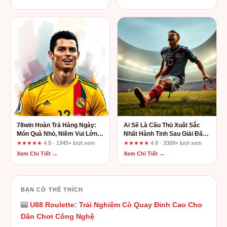
78win Hoàn Trả Hàng Ngày:
Ai Sẽ Là Cầu Thủ Xuất Sắc
Món Quà Nhỏ, Niềm Vui Lớn
Nhất Hành Tinh Sau Giải Đấu
Cho Người Chơi
Lịch Sử Này?
★★★★★
4.8 · 1945+ lượt xem
★★★★★
4.8 · 3369+ lượt xem
Xem Chi Tiết →
Xem Chi Tiết →
BẠN CÓ THỂ THÍCH
🎰
U88 Roulette: Trải Nghiệm Cò Quay Đỉnh Cao Cho
Dân Chơi Công Nghệ