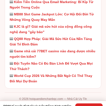
🎰
Kiếm Tiền Online Qua Email Marketing: Bí Kíp Từ
Người Trong Cuộc
🎰
MB88 Slot Game Jackpot Lớn: Cơ Hội Đổi Đời Từ
Những Vòng Quay May Mắn
🎰
KJC là gì? Giải mã sức hút của cộng đồng công
nghệ đang "gây bão"
🎰
QQ88 Hợp Pháp: Giải Mã Sức Hút Của Nền Tảng
Giải Trí Đình Đám
🎰
Game nhà cái 77BET casino nào đang được nhiều
người tìm kiếm?
🎰
Đội Tuyển Nào Có Đủ Bản Lĩnh Để Vượt Qua Mọi
Thử Thách?
🎰
World Cup 2026 Và Những Bất Ngờ Có Thể Thay
Đổi Mọi Dự Đoán
© 2026 hoiquandienchanbqc.com — Nhà Cái Uy Tín
Contact
·
Chính Sách Giao Dịch
·
Chính Sách Hoàn Trả
·
Chính Sách Bảo