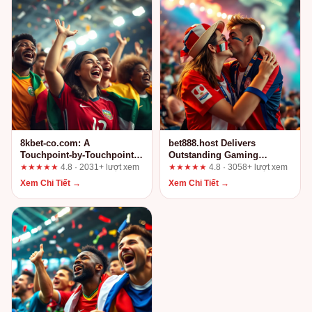
8kbet-co.com: A
bet888.host Delivers
Touchpoint-by-Touchpoint
Outstanding Gaming
Look at Whether the
Experiences — A
★★★★★
4.8 · 2031+ lượt xem
★★★★★
4.8 · 3058+ lượt xem
Experience Holds Up
Touchpoint-by-Touchpoint
Xem Chi Tiết →
Xem Chi Tiết →
Review