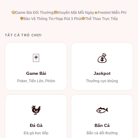
🎲
Game Bài Đổi Thưởng
🎁
Khuyến Mãi Mỗi Ngày
🔥
Freebet Miễn Phí
🛡
Bảo Vệ Thông Tin
⚡
Nạp Rút 3 Phút
⚽
Thể Thao Trực Tiếp
TẤT CẢ TRÒ CHƠI
🃏
💰
Game Bài
Jackpot
Poker, Tiến Lên, Phỏm
Thưởng cực khủng
🐓
🐟
Đá Gà
Bắn Cá
Đá gà trực tiếp
Bắn cá đổi thưởng