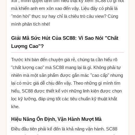
xổi", mình quyết định tìm hiểu thật kỹ xem SC88 có gì hot
mà khiến anh em xôn xao đến vậy. Liệu đây có phải là
"món hời" thực sự hay chỉ là chiêu trò câu view? Cùng
mình phân tích nhé!
Giải Mã Sức Hút Của SC88: Vì Sao Nói "Chất
Lượng Cao"?
Trước khi bàn đến chuyện giá rẻ, chúng ta cần hiểu rõ
"chất lượng cao" mà SC88 mang lại là gì. Không phải tự
nhiên mà một sản phẩm được gắn mác "cao cấp" nhưng
lại có mức giá dễ chịu đến vậy. Theo những gì mình tìm
hiểu, SC88 được thiết kế với những linh kiện được chọn
lọc kỹ lưỡng, đáp ứng tốt các tiêu chuẩn kỹ thuật khắt
khe.
Hiệu Năng Ổn Định, Vận Hành Mượt Mà
Điều đầu tiên phải kể đến là khả năng vận hành. SC88