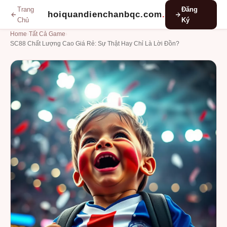
Trang
Đăng
hoiquandienchanbqc.com
.
Chủ
Ký
Home
›
Tất Cả Game
›
SC88 Chất Lượng Cao Giá Rẻ: Sự Thật Hay Chỉ Là Lời Đồn?