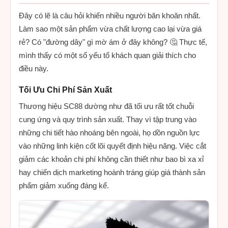
Đây có lẽ là câu hỏi khiến nhiều người băn khoăn nhất.
Làm sao một sản phẩm vừa chất lượng cao lại vừa giá
rẻ? Có "đường dây" gì mờ ám ở đây không? 🤔 Thực tế,
mình thấy có một số yếu tố khách quan giải thích cho
điều này.
Tối Ưu Chi Phí Sản Xuất
Thương hiệu SC88 dường như đã tối ưu rất tốt chuỗi
cung ứng và quy trình sản xuất. Thay vì tập trung vào
những chi tiết hào nhoáng bên ngoài, họ dồn nguồn lực
vào những linh kiện cốt lõi quyết định hiệu năng. Việc cắt
giảm các khoản chi phí không cần thiết như bao bì xa xỉ
hay chiến dịch marketing hoành tráng giúp giá thành sản
phẩm giảm xuống đáng kể.