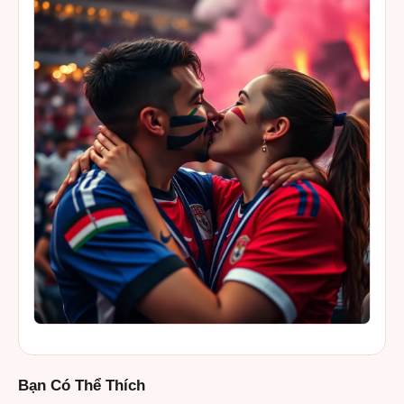
Bạn Có Thể Thích