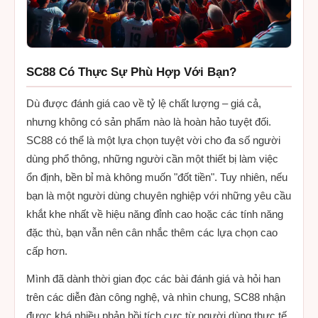
SC88 Có Thực Sự Phù Hợp Với Bạn?
Dù được đánh giá cao về tỷ lệ chất lượng – giá cả,
nhưng không có sản phẩm nào là hoàn hảo tuyệt đối.
SC88 có thể là một lựa chọn tuyệt vời cho đa số người
dùng phổ thông, những người cần một thiết bị làm việc
ổn định, bền bỉ mà không muốn "đốt tiền". Tuy nhiên, nếu
bạn là một người dùng chuyên nghiệp với những yêu cầu
khắt khe nhất về hiệu năng đỉnh cao hoặc các tính năng
đặc thù, bạn vẫn nên cân nhắc thêm các lựa chọn cao
cấp hơn.
Mình đã dành thời gian đọc các bài đánh giá và hỏi han
trên các diễn đàn công nghệ, và nhìn chung, SC88 nhận
được khá nhiều phản hồi tích cực từ người dùng thực tế.