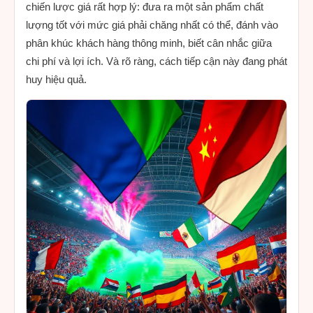
chiến lược giá rất hợp lý: đưa ra một sản phẩm chất
lượng tốt với mức giá phải chăng nhất có thể, đánh vào
phân khúc khách hàng thông minh, biết cân nhắc giữa
chi phí và lợi ích. Và rõ ràng, cách tiếp cận này đang phát
huy hiệu quả.