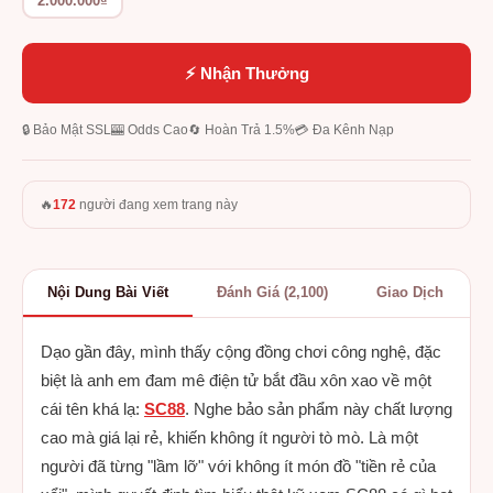
2.000.000₫
⚡ Nhận Thưởng
🔒 Bảo Mật SSL
🎰 Odds Cao
🔄 Hoàn Trả 1.5%
💳 Đa Kênh Nạp
🔥
172
người đang xem trang này
Nội Dung Bài Viết
Đánh Giá (2,100)
Giao Dịch
Dạo gần đây, mình thấy cộng đồng chơi công nghệ, đặc
biệt là anh em đam mê điện tử bắt đầu xôn xao về một
cái tên khá lạ:
SC88
. Nghe bảo sản phẩm này chất lượng
cao mà giá lại rẻ, khiến không ít người tò mò. Là một
người đã từng "lầm lỡ" với không ít món đồ "tiền rẻ của