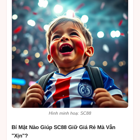
Hình minh hoạ: SC88
Bí Mật Nào Giúp SC88 Giữ Giá Rẻ Mà Vẫn
"Xịn"?