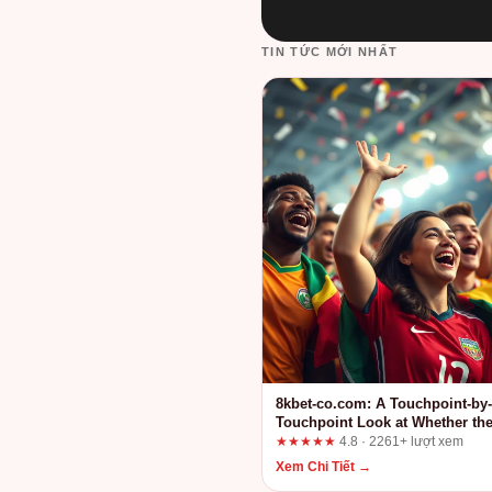
TIN TỨC MỚI NHẤT
8kbet-co.com: A Touchpoint-by-
Touchpoint Look at Whether th
Experience Holds Up
★★★★★
4.8 · 2261+ lượt xem
Xem Chi Tiết →