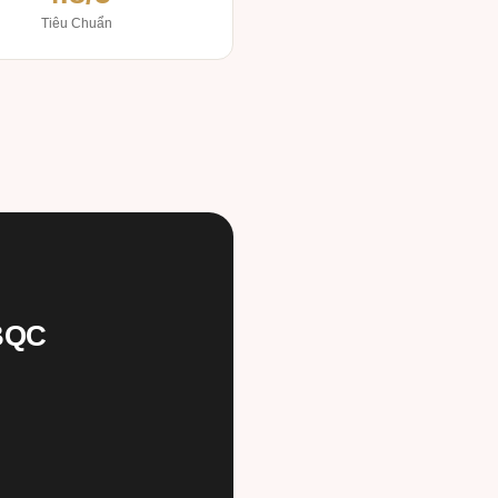
Tiêu Chuẩn
BQC