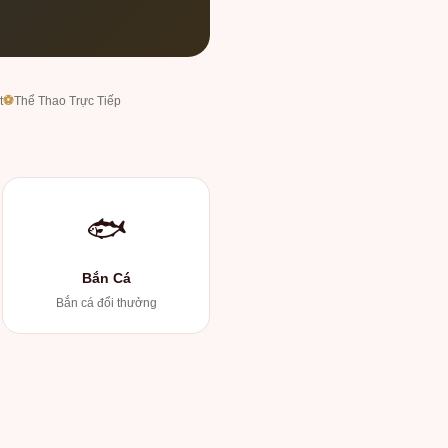
t
⚽
Thể Thao Trực Tiếp
🐟
Bắn Cá
Bắn cá đổi thưởng