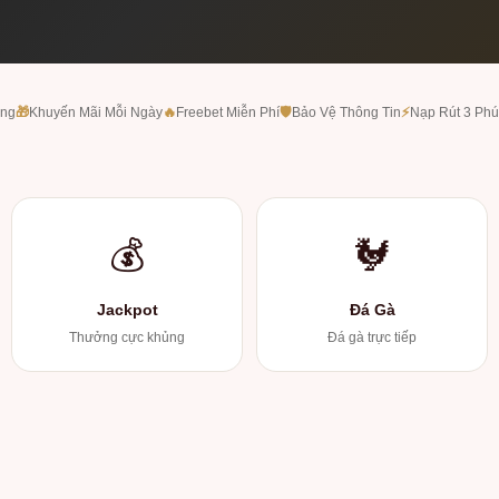
ởng
🎁
Khuyến Mãi Mỗi Ngày
🔥
Freebet Miễn Phí
🛡
Bảo Vệ Thông Tin
⚡
Nạp Rút 3 Phú
💰
🐓
Jackpot
Đá Gà
Thưởng cực khủng
Đá gà trực tiếp