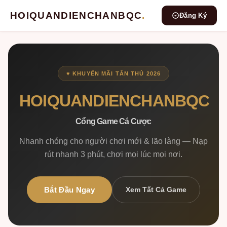
HOIQUANDIENCHANBQC
.
Đăng Ký
♥ KHUYẾN MÃI TÂN THỦ 2026
HOIQUANDIENCHANBQC
Cổng Game Cá Cược
Nhanh chóng cho người chơi mới & lão làng — Nạp
rút nhanh 3 phút, chơi mọi lúc mọi nơi.
Bắt Đầu Ngay
Xem Tất Cả Game