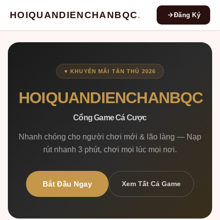
HOIQUANDIENCHANBQC
.
Đăng Ký
♥ KHUYẾN MÃI TÂN THỦ 2026
HOIQUANDIENCHANBQC
Cổng Game Cá Cược
Nhanh chóng cho người chơi mới & lão làng — Nạp
rút nhanh 3 phút, chơi mọi lúc mọi nơi.
Bắt Đầu Ngay
Xem Tất Cả Game