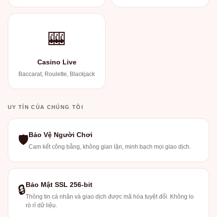
🎰
Casino Live
Baccarat, Roulette, Blackjack
UY TÍN CỦA CHÚNG TÔI
Bảo Vệ Người Chơi
🛡
Cam kết công bằng, không gian lận, minh bạch mọi giao dịch.
Bảo Mật SSL 256-bit
🔒
Thông tin cá nhân và giao dịch được mã hóa tuyệt đối. Không lo
rò rỉ dữ liệu.