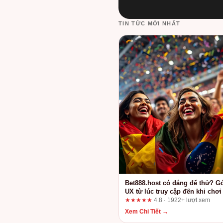
TIN TỨC MỚI NHẤT
Bet888.host có đáng để thử? G
UX từ lúc truy cập đến khi chơi
game
★★★★★
4.8 · 1922+ lượt xem
Xem Chi Tiết →