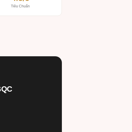
Tiêu Chuẩn
BQC