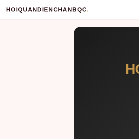
HOIQUANDIENCHANBQC
.
H