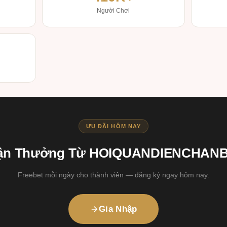
Người Chơi
ƯU ĐÃI HÔM NAY
ận Thưởng Từ HOIQUANDIENCHAN
Freebet mỗi ngày cho thành viên — đăng ký ngay hôm nay.
Gia Nhập