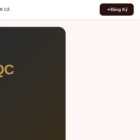
N CÁ
Đăng Ký
QC