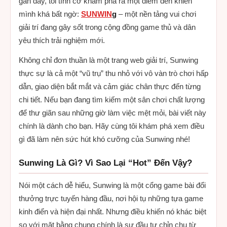
gần đây, tôi tình cờ khám phá ra một điểm đến khiến
mình khá bất ngờ:
SUNWIN
g
– một nền tảng vui chơi
giải trí đang gây sốt trong cộng đồng game thủ và dân
yêu thích trải nghiệm mới.
Không chỉ đơn thuần là một trang web giải trí, Sunwing
thực sự là cả một “vũ trụ” thu nhỏ với vô vàn trò chơi hấp
dẫn, giao diện bắt mắt và cảm giác chân thực đến từng
chi tiết. Nếu bạn đang tìm kiếm một sân chơi chất lượng
để thư giãn sau những giờ làm việc mệt mỏi, bài viết này
chính là dành cho bạn. Hãy cùng tôi khám phá xem điều
gì đã làm nên sức hút khó cưỡng của Sunwing nhé!
Sunwing Là Gì? Vì Sao Lại “Hot” Đến Vậy?
Nói một cách dễ hiểu, Sunwing là một cổng game bài đổi
thưởng trực tuyến hàng đầu, nơi hội tụ những tựa game
kinh điển và hiện đại nhất. Nhưng điều khiến nó khác biệt
so với mặt bằng chung chính là sự đầu tư chỉn chu từ