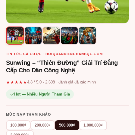
TIN TỨC CÁ CƯỢC · HOIQUANDIENCHANBQC.COM
Sunwing – “Thiên Đường” Giải Trí Đẳng
Cấp Cho Dân Công Nghệ
★★★★★
4.8 / 5.0 · 2,608+ đánh giá đã xác minh
Hot — Nhiều Người Tham Gia
MỨC NẠP THAM KHẢO
100.000₫
200.000₫
500.000₫
1.000.000₫