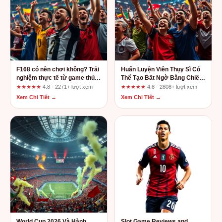
F168 có nên chơi không? Trải
Huấn Luyện Viên Thụy Sĩ Có
nghiệm thực tế từ game thủ
Thể Tạo Bất Ngờ Bằng Chiến
kỳ cựu
Thuật Nào? Bí Kíp Vào Bờ Từ
★★★★★
4.8 · 2271+ lượt xem
★★★★★
4.8 · 2808+ lượt xem
Chuyên Gia
Xem Chi Tiết →
Xem Chi Tiết →
World Cup 2026 Và Hành
Slot Game Reviews and