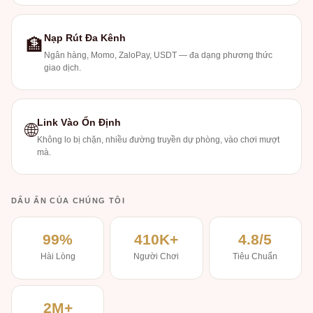
Nạp Rút Đa Kênh
🏦
Ngân hàng, Momo, ZaloPay, USDT — đa dạng phương thức
giao dịch.
Link Vào Ổn Định
🌐
Không lo bị chặn, nhiều đường truyền dự phòng, vào chơi mượt
mà.
DẤU ẤN CỦA CHÚNG TÔI
99%
410K+
4.8/5
Hài Lòng
Người Chơi
Tiêu Chuẩn
2M+