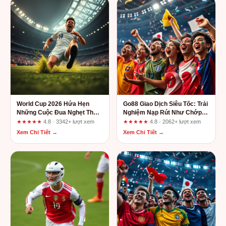
World Cup 2026 Hứa Hẹn
Go88 Giao Dịch Siêu Tốc: Trải
Những Cuộc Đua Nghẹt Thở
Nghiệm Nạp Rút Như Chớp
Đến Phút Cuối
Mắt
★★★★★
4.8 · 3342+ lượt xem
★★★★★
4.8 · 2062+ lượt xem
Xem Chi Tiết →
Xem Chi Tiết →