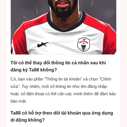
Tôi có thể thay đổi thông tin cá nhân sau khi
đăng ký Ta88 không?
Có, bạn vào phần "Thông tin tài khoản" và chọn "Chỉnh
sửa". Tuy nhiên, một số thông tin như tên đăng nhập
hoặc số điện thoại có thể cần xác minh thêm để đảm bảo
bảo mật.
Ta88 có hỗ trợ theo dõi tài khoản qua ứng dụng
di động không?