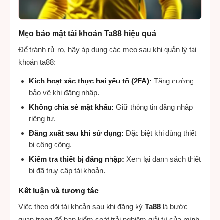
Mẹo bảo mật tài khoản Ta88 hiệu quả
Để tránh rủi ro, hãy áp dụng các mẹo sau khi quản lý tài
khoản ta88:
Kích hoạt xác thực hai yếu tố (2FA):
Tăng cường
bảo vệ khi đăng nhập.
Không chia sẻ mật khẩu:
Giữ thông tin đăng nhập
riêng tư.
Đăng xuất sau khi sử dụng:
Đặc biệt khi dùng thiết
bị công cộng.
Kiểm tra thiết bị đăng nhập:
Xem lại danh sách thiết
bị đã truy cập tài khoản.
Kết luận và tương tác
Việc theo dõi tài khoản sau khi đăng ký
Ta88
là bước
quan trọng để bạn kiểm soát trải nghiệm giải trí của mình.