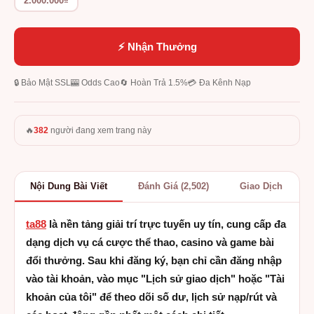
2.000.000₫
⚡ Nhận Thưởng
🔒 Bảo Mật SSL
🎰 Odds Cao
🔄 Hoàn Trả 1.5%
💳 Đa Kênh Nạp
🔥
382
người đang xem trang này
Nội Dung Bài Viết
Đánh Giá (2,502)
Giao Dịch
ta88
là nền tảng giải trí trực tuyến uy tín, cung cấp đa
dạng dịch vụ cá cược thể thao, casino và game bài
đổi thưởng. Sau khi đăng ký, bạn chỉ cần đăng nhập
vào tài khoản, vào mục "Lịch sử giao dịch" hoặc "Tài
khoản của tôi" để theo dõi số dư, lịch sử nạp/rút và