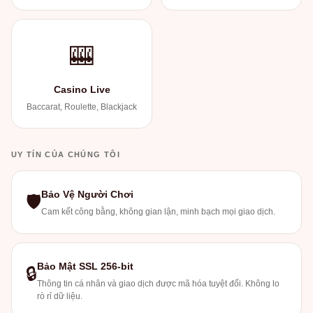
🎰
Casino Live
Baccarat, Roulette, Blackjack
UY TÍN CỦA CHÚNG TÔI
Bảo Vệ Người Chơi
🛡
Cam kết công bằng, không gian lận, minh bạch mọi giao dịch.
Bảo Mật SSL 256-bit
🔒
Thông tin cá nhân và giao dịch được mã hóa tuyệt đối. Không lo
rò rỉ dữ liệu.