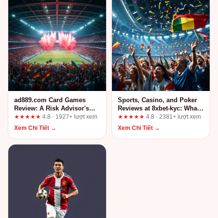
ad889.com Card Games
Sports, Casino, and Poker
Review: A Risk Advisor's
Reviews at 8xbet-kyc: What
Verification Checklist
You Should Actually Verify
★★★★★
4.8 · 1927+ lượt xem
★★★★★
4.8 · 2381+ lượt xem
Xem Chi Tiết →
Xem Chi Tiết →