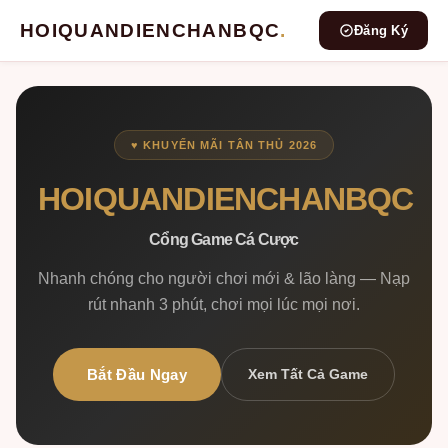
HOIQUANDIENCHANBQC
.
Đăng Ký
♥ KHUYẾN MÃI TÂN THỦ 2026
HOIQUANDIENCHANBQC
Cổng Game Cá Cược
Nhanh chóng cho người chơi mới & lão làng — Nạp
rút nhanh 3 phút, chơi mọi lúc mọi nơi.
Bắt Đầu Ngay
Xem Tất Cả Game