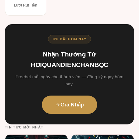
Lượt Rút Tiền
ƯU ĐÃI HÔM NAY
Nhận Thưởng Từ
HOIQUANDIENCHANBQC
Freebet mỗi ngày cho thành viên — đăng ký ngay hôm
nay.
Gia Nhập
TIN TỨC MỚI NHẤT