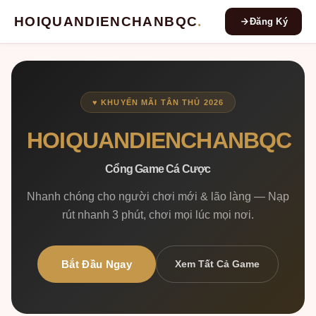
HOIQUANDIENCHANBQC
.
Đăng Ký
♥ KHUYẾN MÃI TÂN THỦ 2026
HOIQUANDIENCHANBQC
Cổng Game Cá Cược
Nhanh chóng cho người chơi mới & lão làng — Nạp
rút nhanh 3 phút, chơi mọi lúc mọi nơi.
Bắt Đầu Ngay
Xem Tất Cả Game