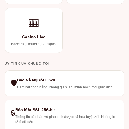
🎰
Casino Live
Baccarat, Roulette, Blackjack
UY TÍN CỦA CHÚNG TÔI
Bảo Vệ Người Chơi
🛡
Cam kết công bằng, không gian lận, minh bạch mọi giao dịch.
Bảo Mật SSL 256-bit
🔒
Thông tin cá nhân và giao dịch được mã hóa tuyệt đối. Không lo
rò rỉ dữ liệu.