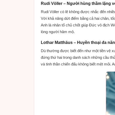
Rudi Völler – Người hùng thầm lặng v
Rudi Völler có lẽ không được nhắc đến nhiề
Với khả năng dứt điểm bằng cả hai chân, tốc
Anh là nhân tố chủ chốt giúp Đức vô địch Wo
lòng người hâm mộ.
Lothar Matthäus – Huyền thoại đa nă
Dù thường được biết đến như một tiền vệ xu
đứng thứ hai trong danh sách những cầu thủ 
và tinh thần chiến đấu không biết mệt mỏi. A