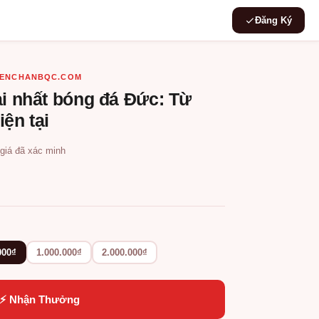
Đăng Ký
DIENCHANBQC.COM
ại nhất bóng đá Đức: Từ
iện tại
 giá đã xác minh
000₫
1.000.000₫
2.000.000₫
⚡ Nhận Thưởng