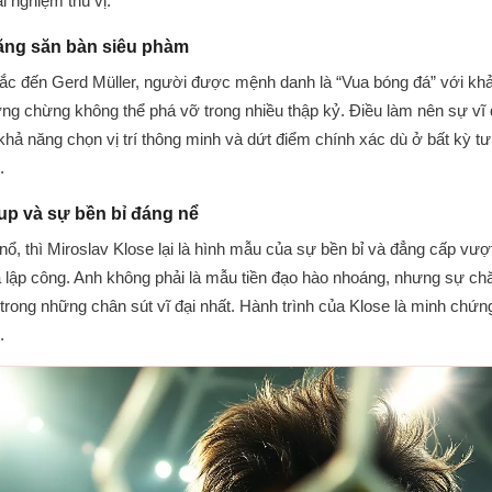
i nghiệm thú vị.
năng săn bàn siêu phàm
c đến Gerd Müller, người được mệnh danh là “Vua bóng đá” với khả 
ởng chừng không thể phá vỡ trong nhiều thập kỷ. Điều làm nên sự vĩ 
hả năng chọn vị trí thông minh và dứt điểm chính xác dù ở bất kỳ tư t
.
up và sự bền bỉ đáng nể
ổ, thì Miroslav Klose lại là hình mẫu của sự bền bỉ và đẳng cấp vượt
a lập công. Anh không phải là mẫu tiền đạo hào nhoáng, nhưng sự ch
t trong những chân sút vĩ đại nhất. Hành trình của Klose là minh chứ
.