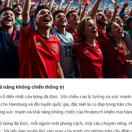
ả năng không chiến thống trị
cổ điển nhất của bóng đá Đức. Với chiều cao lý tưởng và sức mạnh vư
cho Hamburg và đội tuyển quốc gia, đặc biệt là cú đúp trong trận chu
ưng sức mạnh và khả năng không chiến của Hrubesch khiến mọi hàng
sử bóng đá Đức, mỗi người một phong cách, một câu chuyện riêng. H
ộc. Và nếu bạn muốn thử vận may của mình với những trận cầu đỉnh