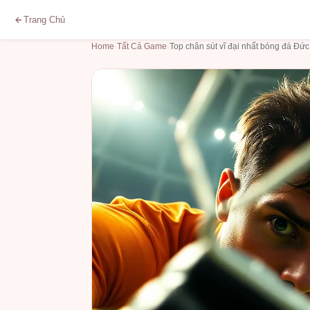
Trang Chủ
Home
›
Tất Cả Game
›
Top chân sút vĩ đại nhất bóng đá Đức