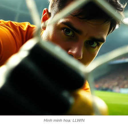
Hình minh hoạ: LLWIN