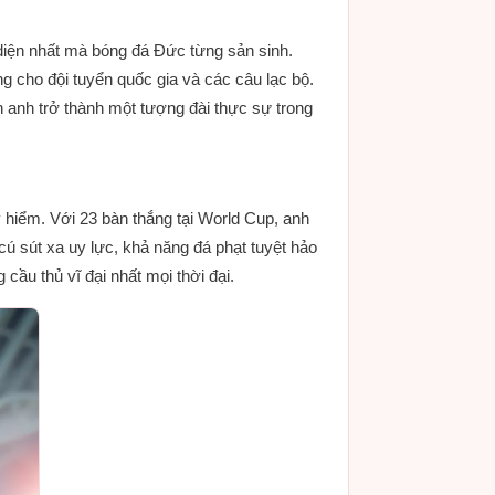
 diện nhất mà bóng đá Đức từng sản sinh.
g cho đội tuyển quốc gia và các câu lạc bộ.
n anh trở thành một tượng đài thực sự trong
 hiểm. Với 23 bàn thắng tại World Cup, anh
cú sút xa uy lực, khả năng đá phạt tuyệt hảo
cầu thủ vĩ đại nhất mọi thời đại.