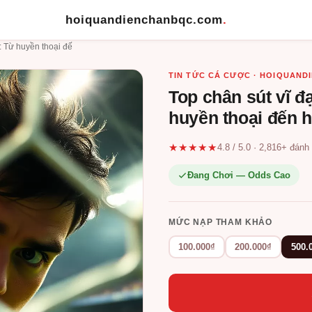
hoiquandienchanbqc.com
.
: Từ huyền thoại đế
TIN TỨC CÁ CƯỢC · HOIQUAN
Top chân sút vĩ đ
huyền thoại đến h
★★★★★
4.8 / 5.0 · 2,816+ đánh
Đang Chơi — Odds Cao
MỨC NẠP THAM KHẢO
100.000₫
200.000₫
500.