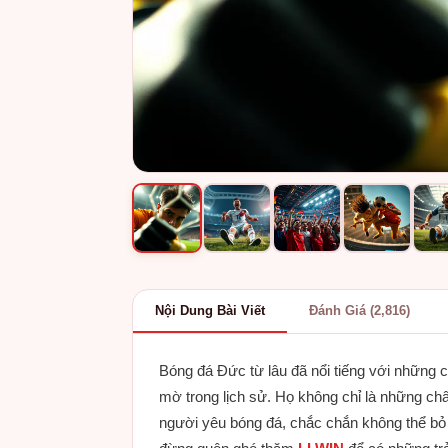
Nội Dung Bài Viết
Đánh Giá (2,816)
Bóng đá Đức từ lâu đã nổi tiếng với những 
mờ trong lịch sử. Họ không chỉ là những châ
người yêu bóng đá, chắc chắn không thể bỏ