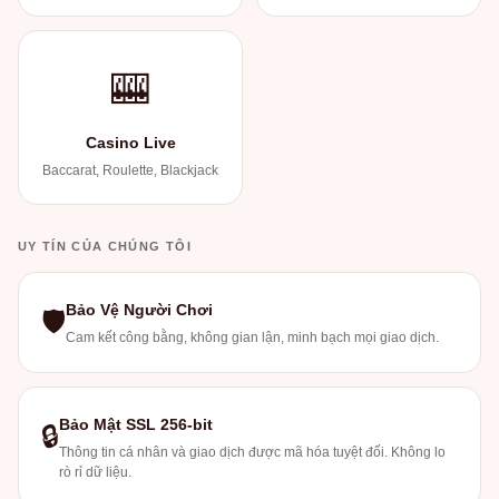
🎰
Casino Live
Baccarat, Roulette, Blackjack
UY TÍN CỦA CHÚNG TÔI
Bảo Vệ Người Chơi
🛡
Cam kết công bằng, không gian lận, minh bạch mọi giao dịch.
Bảo Mật SSL 256-bit
🔒
Thông tin cá nhân và giao dịch được mã hóa tuyệt đối. Không lo
rò rỉ dữ liệu.