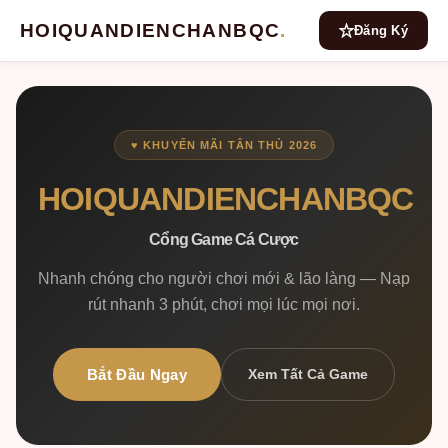
HOIQUANDIENCHANBQC
.
Đăng Ký
♥ KHUYẾN MÃI TÂN THỦ 2026
HOIQUANDIENCHANBQC
Cổng Game Cá Cược
Nhanh chóng cho người chơi mới & lão làng — Nạp
rút nhanh 3 phút, chơi mọi lúc mọi nơi.
Bắt Đầu Ngay
Xem Tất Cả Game