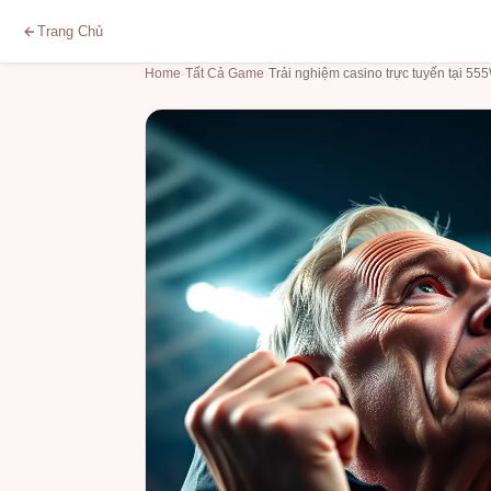
Trang Chủ
Home
›
Tất Cả Game
›
Trải nghiệm casino trực tuyến tại 5