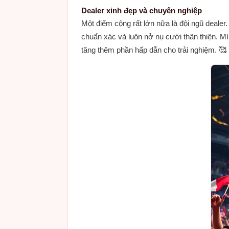
Dealer xinh đẹp và chuyên nghiệp
Một điểm cộng rất lớn nữa là đội ngũ dealer.
chuẩn xác và luôn nở nụ cười thân thiện. Mì
tăng thêm phần hấp dẫn cho trải nghiệm. 🥰