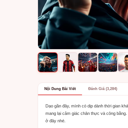
Nội Dung Bài Viết
Đánh Giá (3,284)
Dạo gần đây, mình có dịp dành thời gian khá
mang lại cảm giác chân thực và công bằng
ở đây nhé.