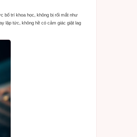
c bố trí khoa học, không bị rối mắt như
y lập tức, không hề có cảm giác giật lag