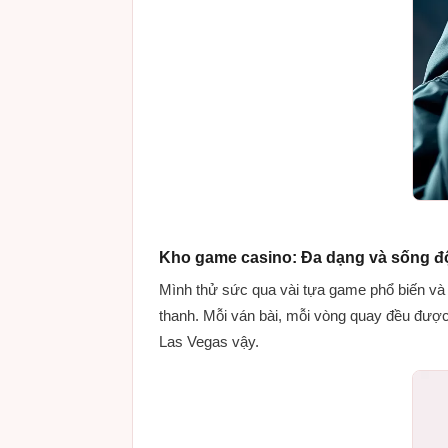
Kho game casino: Đa dạng và sống 
Mình thử sức qua vài tựa game phổ biến và t
thanh. Mỗi ván bài, mỗi vòng quay đều được
Las Vegas vậy.