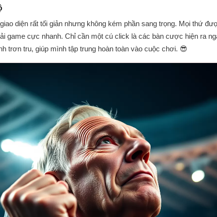
ộ
giao diện rất tối giản nhưng không kém phần sang trọng. Mọi thứ đượ
tải game cực nhanh. Chỉ cần một cú click là các bàn cược hiện ra nga
 trơn tru, giúp mình tập trung hoàn toàn vào cuộc chơi. 😎