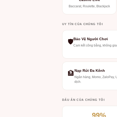
Baccarat, Roulette, Blackjack
UY TÍN CỦA CHÚNG TÔI
Bảo Vệ Người Chơi
🛡
Cam kết công bằng, không gian
Nạp Rút Đa Kênh
🏦
Ngân hàng, Momo, ZaloPay, 
dịch.
DẤU ẤN CỦA CHÚNG TÔI
99%