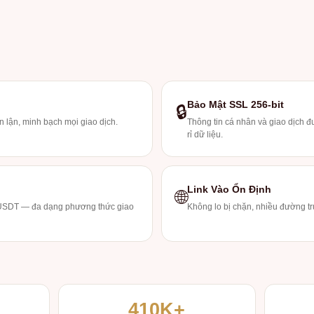
Bảo Mật SSL 256-bit
🔒
 lận, minh bạch mọi giao dịch.
Thông tin cá nhân và giao dịch đ
rỉ dữ liệu.
Link Vào Ổn Định
🌐
USDT — đa dạng phương thức giao
Không lo bị chặn, nhiều đường t
410K+