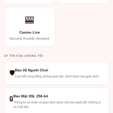
🎰
Casino Live
Baccarat, Roulette, Blackjack
UY TÍN CỦA CHÚNG TÔI
Bảo Vệ Người Chơi
🛡
Cam kết công bằng, không gian lận, minh bạch mọi giao dịch.
Bảo Mật SSL 256-bit
🔒
Thông tin cá nhân và giao dịch được mã hóa tuyệt đối. Không lo
rò rỉ dữ liệu.