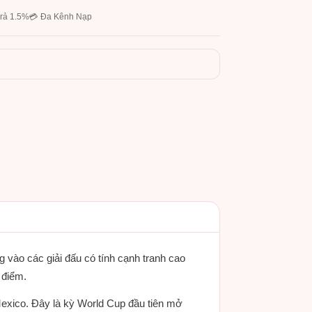
rả 1.5%
💳 Đa Kênh Nạp
g vào các giải đấu có tính cạnh tranh cao
 điểm.
 Mexico. Đây là kỳ World Cup đầu tiên mở