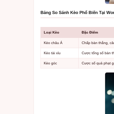
Bảng So Sánh Kèo Phổ Biến Tại Wor
Loại Kèo
Đặc Điểm
Kèo châu Á
Chấp bàn thắng, cân
Kèo tài xỉu
Cược tổng số bàn t
Kèo góc
Cược số quả phạt g