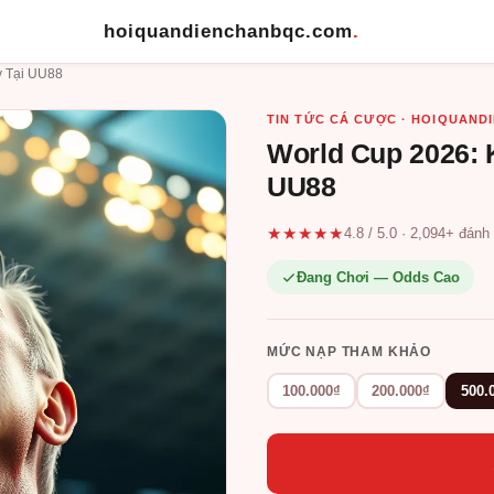
hoiquandienchanbqc.com
.
y Tại UU88
TIN TỨC CÁ CƯỢC · HOIQUAN
World Cup 2026: 
UU88
★★★★★
4.8 / 5.0 · 2,094+ đánh
Đang Chơi — Odds Cao
MỨC NẠP THAM KHẢO
100.000₫
200.000₫
500.