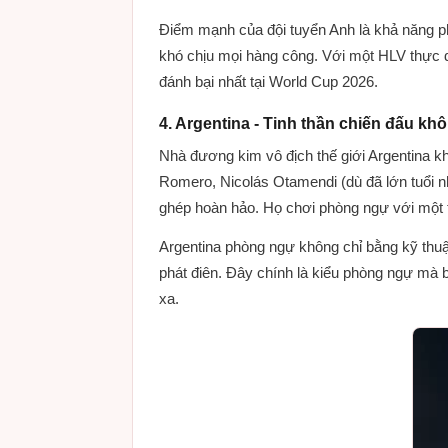
Điểm mạnh của đội tuyển Anh là khả năng phò
khó chịu mọi hàng công. Với một HLV thực d
đánh bại nhất tại World Cup 2026.
4. Argentina - Tinh thần chiến đấu kh
Nhà đương kim vô địch thế giới Argentina k
Romero, Nicolás Otamendi (dù đã lớn tuổi n
ghép hoàn hảo. Họ chơi phòng ngự với một t
Argentina phòng ngự không chỉ bằng kỹ thuật,
phát điên. Đây chính là kiểu phòng ngự mà b
xa.