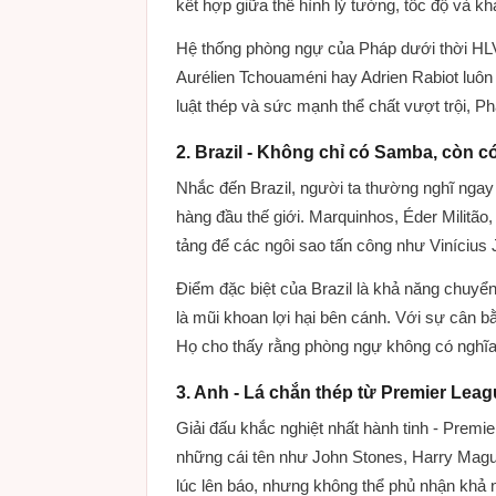
kết hợp giữa thể hình lý tưởng, tốc độ và k
Hệ thống phòng ngự của Pháp dưới thời HLV
Aurélien Tchouaméni hay Adrien Rabiot luôn
luật thép và sức mạnh thể chất vượt trội, Ph
2. Brazil - Không chỉ có Samba, còn c
Nhắc đến Brazil, người ta thường nghĩ ngay
hàng đầu thế giới. Marquinhos, Éder Militã
tảng để các ngôi sao tấn công như Vinícius 
Điểm đặc biệt của Brazil là khả năng chuyể
là mũi khoan lợi hại bên cánh. Với sự cân 
Họ cho thấy rằng phòng ngự không có nghĩa 
3. Anh - Lá chắn thép từ Premier Lea
Giải đấu khắc nghiệt nhất hành tinh - Premie
những cái tên như John Stones, Harry Maguir
lúc lên báo, nhưng không thể phủ nhận khả 