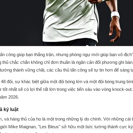
Tấn công giúp bạn thắng trận, nhưng phòng ngự mới giúp bạn vô địch".
 thủ chắc chắn không chỉ đơn thuần là ngăn cản đối phương ghi bàn, 
tường thành vững chãi, các cầu thủ tấn công sẽ tự tin hơn để sáng t
48 đội, sự khác biệt giữa một đội bóng lớn và một đội bóng trung 
ốt nhất sẽ có lợi thế rất lớn trong việc tiến sâu vào vòng knock-o
 năm 2026.
 kỷ luật
m, và hàng thủ của họ là một trong những lý do chính. Với những cá
ế giới Mike Maignan, "Les Bleus" sở hữu một bức tường thành cực k