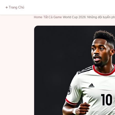
Trang Chủ
Home
›
Tất Cả Game
›
World Cup 2026: Những đội tuyển p