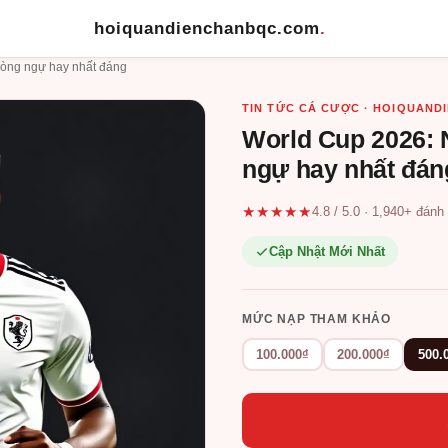
hoiquandienchanbqc.com
.
hòng ngự hay nhất đáng
TIN TỨC CÁ CƯỢC · HOIQUAN
World Cup 2026: 
ngự hay nhất đá
★★★★★
4.8 / 5.0 · 1,940+ đánh
Cập Nhật Mới Nhất
MỨC NẠP THAM KHẢO
100.000₫
200.000₫
500.