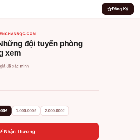
Đăng Ký
DIENCHANBQC.COM
Những đội tuyển phòng
ng xem
 giá đã xác minh
000₫
1.000.000₫
2.000.000₫
⚡ Nhận Thưởng