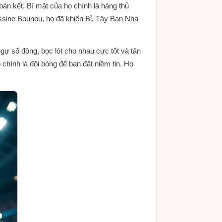
bán kết. Bí mật của họ chính là hàng thủ
ssine Bounou, họ đã khiến Bỉ, Tây Ban Nha
ự số đông, bọc lót cho nhau cực tốt và tận
chính là đội bóng để bạn đặt niềm tin. Họ