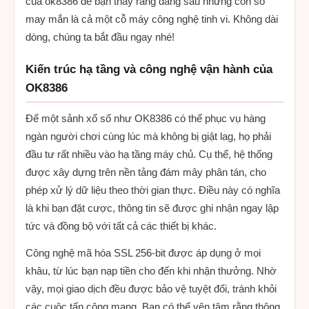
của ok8386 để bạn thấy rằng đằng sau những con số
may mắn là cả một cỗ máy công nghệ tinh vi. Không dài
dòng, chúng ta bắt đầu ngay nhé!
Kiến trúc hạ tầng và công nghệ vận hành của
OK8386
Để một sảnh xổ số như OK8386 có thể phục vụ hàng
ngàn người chơi cùng lúc mà không bị giật lag, họ phải
đầu tư rất nhiều vào hạ tầng máy chủ. Cụ thể, hệ thống
được xây dựng trên nền tảng đám mây phân tán, cho
phép xử lý dữ liệu theo thời gian thực. Điều này có nghĩa
là khi bạn đặt cược, thông tin sẽ được ghi nhận ngay lập
tức và đồng bộ với tất cả các thiết bị khác.
Công nghệ mã hóa SSL 256-bit được áp dụng ở mọi
khâu, từ lúc bạn nạp tiền cho đến khi nhận thưởng. Nhờ
vậy, mọi giao dịch đều được bảo vệ tuyệt đối, tránh khỏi
các cuộc tấn công mạng. Bạn có thể yên tâm rằng thông