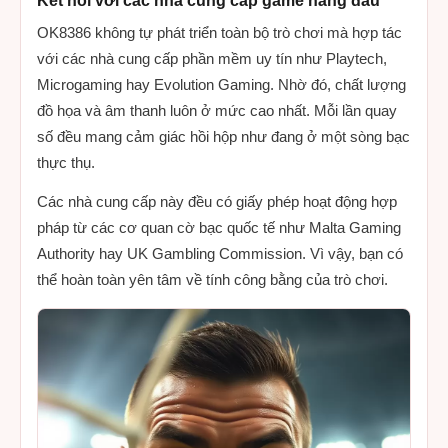
Kết nối với các nhà cung cấp game hàng đầu
OK8386 không tự phát triển toàn bộ trò chơi mà hợp tác
với các nhà cung cấp phần mềm uy tín như Playtech,
Microgaming hay Evolution Gaming. Nhờ đó, chất lượng
đồ họa và âm thanh luôn ở mức cao nhất. Mỗi lần quay
số đều mang cảm giác hồi hộp như đang ở một sòng bạc
thực thụ.
Các nhà cung cấp này đều có giấy phép hoạt động hợp
pháp từ các cơ quan cờ bạc quốc tế như Malta Gaming
Authority hay UK Gambling Commission. Vì vậy, bạn có
thể hoàn toàn yên tâm về tính công bằng của trò chơi.