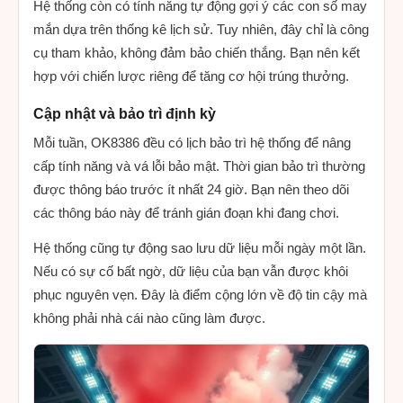
Hệ thống còn có tính năng tự động gợi ý các con số may
mắn dựa trên thống kê lịch sử. Tuy nhiên, đây chỉ là công
cụ tham khảo, không đảm bảo chiến thắng. Bạn nên kết
hợp với chiến lược riêng để tăng cơ hội trúng thưởng.
Cập nhật và bảo trì định kỳ
Mỗi tuần, OK8386 đều có lịch bảo trì hệ thống để nâng
cấp tính năng và vá lỗi bảo mật. Thời gian bảo trì thường
được thông báo trước ít nhất 24 giờ. Bạn nên theo dõi
các thông báo này để tránh gián đoạn khi đang chơi.
Hệ thống cũng tự động sao lưu dữ liệu mỗi ngày một lần.
Nếu có sự cố bất ngờ, dữ liệu của bạn vẫn được khôi
phục nguyên vẹn. Đây là điểm cộng lớn về độ tin cậy mà
không phải nhà cái nào cũng làm được.