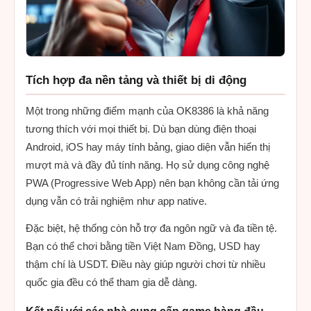
Tích hợp đa nền tảng và thiết bị di động
Một trong những điểm mạnh của OK8386 là khả năng
tương thích với mọi thiết bị. Dù bạn dùng điện thoại
Android, iOS hay máy tính bảng, giao diện vẫn hiển thị
mượt mà và đầy đủ tính năng. Họ sử dụng công nghệ
PWA (Progressive Web App) nên bạn không cần tải ứng
dụng vẫn có trải nghiệm như app native.
Đặc biệt, hệ thống còn hỗ trợ đa ngôn ngữ và đa tiền tệ.
Bạn có thể chơi bằng tiền Việt Nam Đồng, USD hay
thậm chí là USDT. Điều này giúp người chơi từ nhiều
quốc gia đều có thể tham gia dễ dàng.