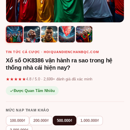
TIN TỨC CÁ CƯỢC · HOIQUANDIENCHANBQC.COM
Xổ số OK8386 vận hành ra sao trong hệ
thống nhà cái hiện nay?
★★★★★
4.8 / 5.0 · 2,699+ đánh giá đã xác minh
Được Quan Tâm Nhiều
MỨC NẠP THAM KHẢO
100.000₫
200.000₫
500.000₫
1.000.000₫