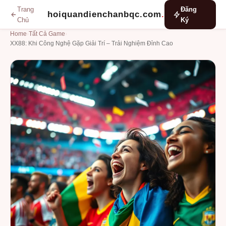
Trang
Đăng
hoiquandienchanbqc.com
.
Chủ
Ký
Home
›
Tất Cả Game
›
XX88: Khi Công Nghệ Gặp Giải Trí – Trải Nghiệm Đỉnh Cao