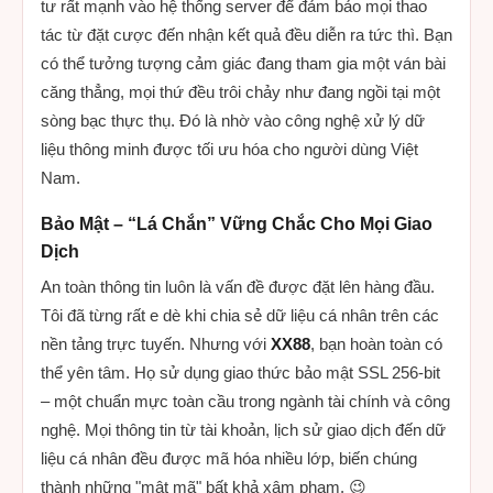
tư rất mạnh vào hệ thống server để đảm bảo mọi thao
tác từ đặt cược đến nhận kết quả đều diễn ra tức thì. Bạn
có thể tưởng tượng cảm giác đang tham gia một ván bài
căng thẳng, mọi thứ đều trôi chảy như đang ngồi tại một
sòng bạc thực thụ. Đó là nhờ vào công nghệ xử lý dữ
liệu thông minh được tối ưu hóa cho người dùng Việt
Nam.
Bảo Mật – “Lá Chắn” Vững Chắc Cho Mọi Giao
Dịch
An toàn thông tin luôn là vấn đề được đặt lên hàng đầu.
Tôi đã từng rất e dè khi chia sẻ dữ liệu cá nhân trên các
nền tảng trực tuyến. Nhưng với
XX88
, bạn hoàn toàn có
thể yên tâm. Họ sử dụng giao thức bảo mật SSL 256-bit
– một chuẩn mực toàn cầu trong ngành tài chính và công
nghệ. Mọi thông tin từ tài khoản, lịch sử giao dịch đến dữ
liệu cá nhân đều được mã hóa nhiều lớp, biến chúng
thành những "mật mã" bất khả xâm phạm. 😉