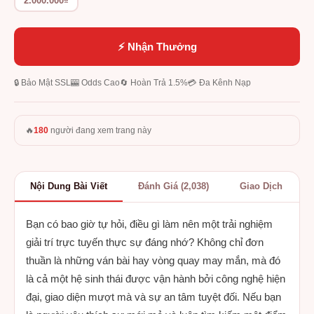
2.000.000₫
⚡ Nhận Thưởng
🔒 Bảo Mật SSL
🎰 Odds Cao
🔄 Hoàn Trả 1.5%
💳 Đa Kênh Nạp
🔥
180
người đang xem trang này
Nội Dung Bài Viết
Đánh Giá (2,038)
Giao Dịch
Bạn có bao giờ tự hỏi, điều gì làm nên một trải nghiệm
giải trí trực tuyến thực sự đáng nhớ? Không chỉ đơn
thuần là những ván bài hay vòng quay may mắn, mà đó
là cả một hệ sinh thái được vận hành bởi công nghệ hiện
đại, giao diện mượt mà và sự an tâm tuyệt đối. Nếu bạn