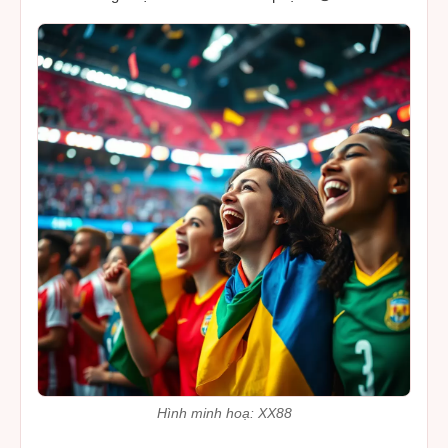
Hình minh hoạ: XX88