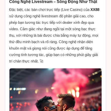
Công Nghệ Livestream – Sống Động Như Thật
Đặc biệt, các bàn chơi trực tiếp (Live Casino) của
XX88
sử dụng công nghệ livestream độ phân giải cao, cho
phép bạn tương tác trực tiếp với dealer xinh đẹp qua
video. Cảm giác như đang ngồi tại một sòng bạc thực
thụ, với những lá bài được chia bằng máy tự động, mọi
thứ đều minh bạch và rõ ràng. Công nghệ nhận diện
khuôn mặt và giọng nói cũng được áp dụng để tăng
cường tính tương tác, giúp bạn có những phút giây giải
trí chân thực nhất. 🚀