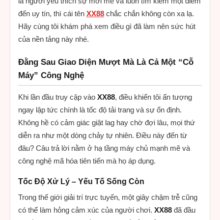
là người yêu thích sự mới mẻ và luôn tìm kiếm một điểm
đến uy tín, thì cái tên
XX88
chắc chắn không còn xa lạ.
Hãy cùng tôi khám phá xem điều gì đã làm nên sức hút
của nền tảng này nhé.
Đằng Sau Giao Diện Mượt Mà Là Cả Một “Cỗ
Máy” Công Nghệ
Khi lần đầu truy cập vào
XX88
, điều khiến tôi ấn tượng
ngay lập tức chính là tốc độ tải trang và sự ổn định.
Không hề có cảm giác giật lag hay chờ đợi lâu, mọi thứ
diễn ra như một dòng chảy tự nhiên. Điều này đến từ
đâu? Câu trả lời nằm ở hạ tầng máy chủ mạnh mẽ và
công nghệ mã hóa tiên tiến mà họ áp dụng.
Tốc Độ Xử Lý – Yếu Tố Sống Còn
Trong thế giới giải trí trực tuyến, một giây chậm trễ cũng
có thể làm hỏng cảm xúc của người chơi.
XX88
đã đầu