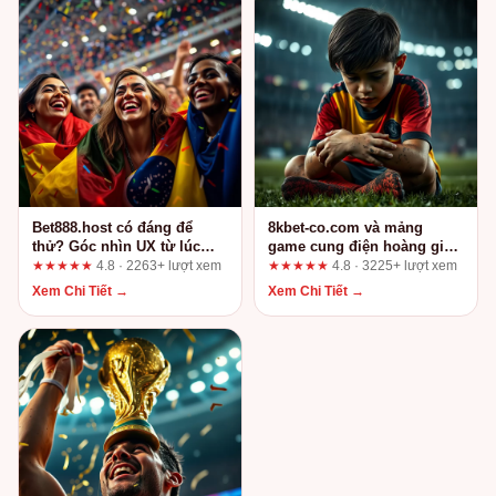
Bet888.host có đáng để
8kbet-co.com và mảng
thử? Góc nhìn UX từ lúc
game cung điện hoàng gia:
truy cập đến khi chơi mini
Ba phát hiện quan trọng
★★★★★
4.8 · 2263+ lượt xem
★★★★★
4.8 · 3225+ lượt xem
game
trước khi bạn quyết định
Xem Chi Tiết →
Xem Chi Tiết →
tham gia