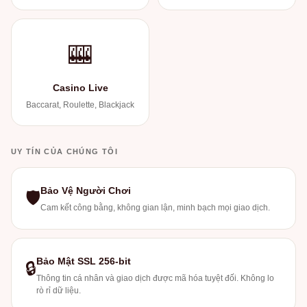
🎰
Casino Live
Baccarat, Roulette, Blackjack
UY TÍN CỦA CHÚNG TÔI
Bảo Vệ Người Chơi
🛡
Cam kết công bằng, không gian lận, minh bạch mọi giao dịch.
Bảo Mật SSL 256-bit
🔒
Thông tin cá nhân và giao dịch được mã hóa tuyệt đối. Không lo
rò rỉ dữ liệu.