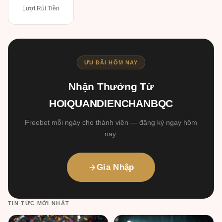
Lượt Rút Tiền
ƯU ĐÃI HÔM NAY
Nhận Thưởng Từ
HOIQUANDIENCHANBQC
Freebet mỗi ngày cho thành viên — đăng ký ngay hôm
nay.
Gia Nhập
TIN TỨC MỚI NHẤT