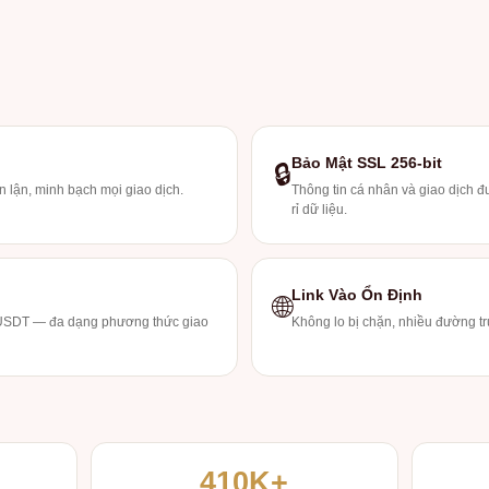
Bảo Mật SSL 256-bit
🔒
 lận, minh bạch mọi giao dịch.
Thông tin cá nhân và giao dịch đ
rỉ dữ liệu.
Link Vào Ổn Định
🌐
USDT — đa dạng phương thức giao
Không lo bị chặn, nhiều đường t
410K+