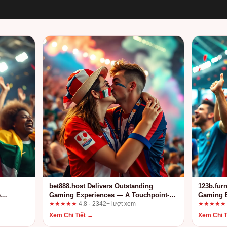
bet888.host Delivers Outstanding
123b.furn
e
Gaming Experiences — A Touchpoint-
Gaming 
by-Touchpoint Review
★★★★★
4.8 · 2342+ lượt xem
★★★★
Xem Chi Tiết →
Xem Chi T