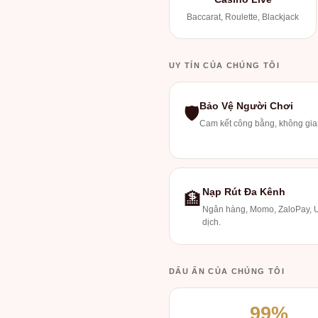
Baccarat, Roulette, Blackjack
UY TÍN CỦA CHÚNG TÔI
Bảo Vệ Người Chơi
🛡
Cam kết công bằng, không gian
Nạp Rút Đa Kênh
🏦
Ngân hàng, Momo, ZaloPay, 
dịch.
DẤU ẤN CỦA CHÚNG TÔI
99%