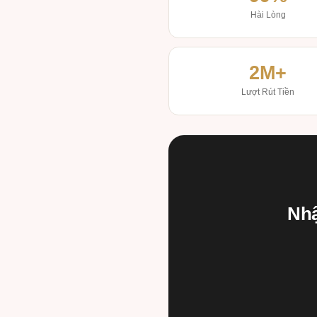
Hài Lòng
2M+
Lượt Rút Tiền
Nh