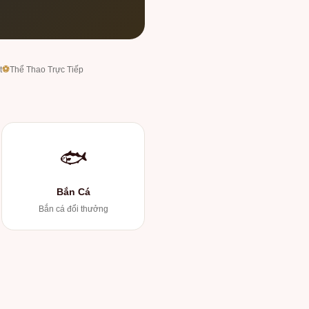
t
⚽
Thể Thao Trực Tiếp
🐟
Bắn Cá
Bắn cá đổi thưởng