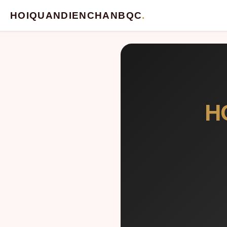
HOIQUANDIENCHANBQC
.
H