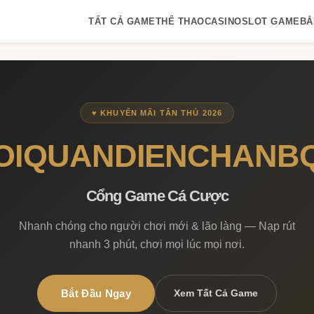
TẤT CẢ GAME
THỂ THAO
CASINO
SLOT GAME
BẮ
♥ KHUYẾN MÃI TÂN THỦ 2026
OIQUANDIENCHANB
Cổng Game Cá Cược
Nhanh chóng cho người chơi mới & lão làng — Nạp rút
nhanh 3 phút, chơi mọi lúc mọi nơi.
Bắt Đầu Ngay
Xem Tất Cả Game