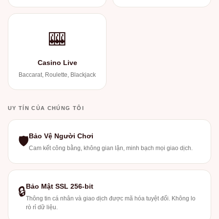
🎰
Casino Live
Baccarat, Roulette, Blackjack
UY TÍN CỦA CHÚNG TÔI
Bảo Vệ Người Chơi
🛡
Cam kết công bằng, không gian lận, minh bạch mọi giao dịch.
Bảo Mật SSL 256-bit
🔒
Thông tin cá nhân và giao dịch được mã hóa tuyệt đối. Không lo
rò rỉ dữ liệu.