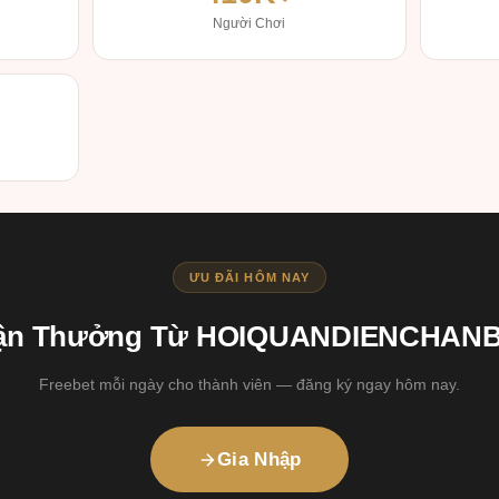
Người Chơi
ƯU ĐÃI HÔM NAY
ận Thưởng Từ HOIQUANDIENCHAN
Freebet mỗi ngày cho thành viên — đăng ký ngay hôm nay.
Gia Nhập