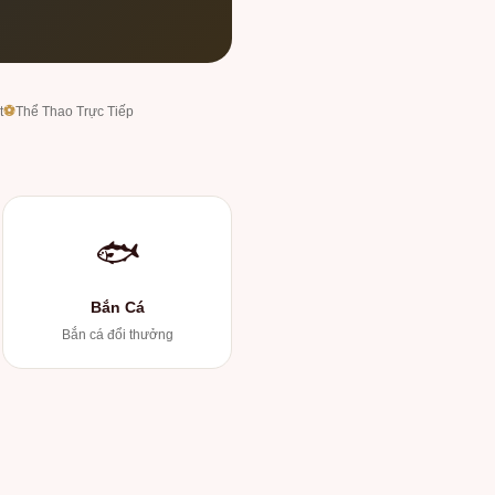
t
⚽
Thể Thao Trực Tiếp
🐟
Bắn Cá
Bắn cá đổi thưởng