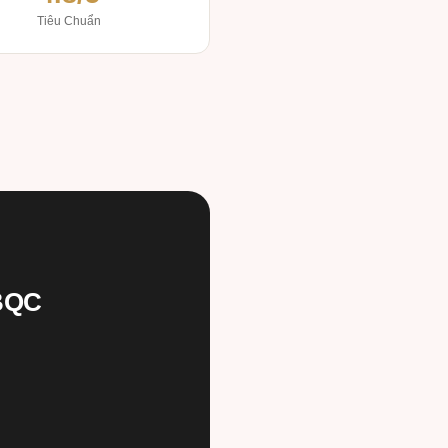
Tiêu Chuẩn
BQC