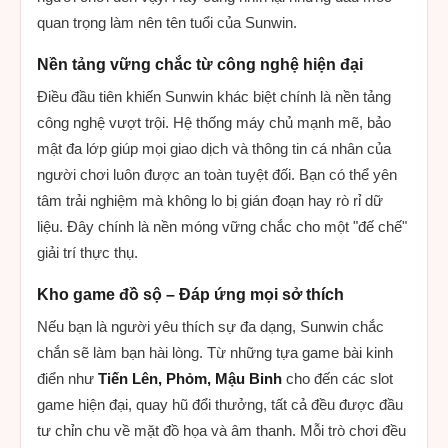
quan trọng làm nên tên tuổi của Sunwin.
Nền tảng vững chắc từ công nghệ hiện đại
Điều đầu tiên khiến Sunwin khác biệt chính là nền tảng
công nghệ vượt trội. Hệ thống máy chủ mạnh mẽ, bảo
mật đa lớp giúp mọi giao dịch và thông tin cá nhân của
người chơi luôn được an toàn tuyệt đối. Bạn có thể yên
tâm trải nghiệm mà không lo bị gián đoạn hay rò rỉ dữ
liệu. Đây chính là nền móng vững chắc cho một "đế chế"
giải trí thực thụ.
Kho game đồ sộ – Đáp ứng mọi sở thích
Nếu bạn là người yêu thích sự đa dạng, Sunwin chắc
chắn sẽ làm bạn hài lòng. Từ những tựa game bài kinh
điển như
Tiến Lên, Phỏm, Mậu Binh
cho đến các slot
game hiện đại, quay hũ đổi thưởng, tất cả đều được đầu
tư chỉn chu về mặt đồ họa và âm thanh. Mỗi trò chơi đều