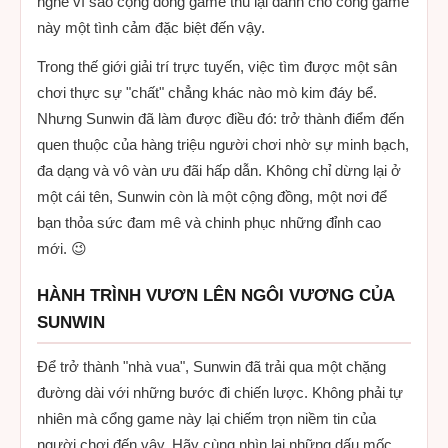
nghe vì sao cộng đồng game thủ lại dành cho cổng game
này một tình cảm đặc biệt đến vậy.
Trong thế giới giải trí trực tuyến, việc tìm được một sân
chơi thực sự "chất" chẳng khác nào mò kim đáy bể.
Nhưng Sunwin đã làm được điều đó: trở thành điểm đến
quen thuộc của hàng triệu người chơi nhờ sự minh bạch,
đa dạng và vô vàn ưu đãi hấp dẫn. Không chỉ dừng lại ở
một cái tên, Sunwin còn là một cộng đồng, một nơi để
bạn thỏa sức đam mê và chinh phục những đỉnh cao
mới. 😉
HÀNH TRÌNH VƯƠN LÊN NGÔI VƯƠNG CỦA
SUNWIN
Để trở thành "nhà vua", Sunwin đã trải qua một chặng
đường dài với những bước đi chiến lược. Không phải tự
nhiên mà cổng game này lại chiếm trọn niềm tin của
người chơi đến vậy. Hãy cùng nhìn lại những dấu mốc