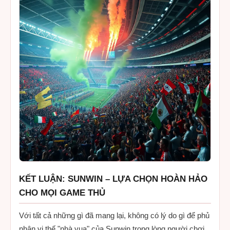
KẾT LUẬN: SUNWIN – LỰA CHỌN HOÀN HẢO
CHO MỌI GAME THỦ
Với tất cả những gì đã mang lại, không có lý do gì để phủ
nhận vị thế "nhà vua" của Sunwin trong lòng người chơi.