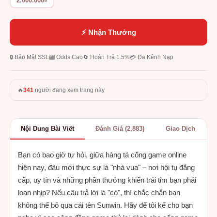
2.000.000₫
⚡ Nhận Thưởng
🔒 Bảo Mật SSL
🎰 Odds Cao
🔄 Hoàn Trả 1.5%
💳 Đa Kênh Nạp
🔥
341
người đang xem trang này
Nội Dung Bài Viết
Đánh Giá (2,883)
Giao Dịch
Bạn có bao giờ tự hỏi, giữa hàng tá cổng game online
hiện nay, đâu mới thực sự là "nhà vua" – nơi hội tụ đẳng
cấp, uy tín và những phần thưởng khiến trái tim bạn phải
loạn nhịp? Nếu câu trả lời là "có", thì chắc chắn bạn
không thể bỏ qua cái tên Sunwin. Hãy để tôi kể cho bạn