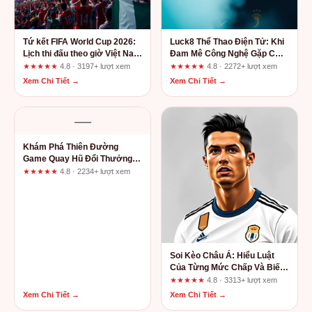
Tứ kết FIFA World Cup 2026:
Luck8 Thể Thao Điện Tử: Khi
Lịch thi đấu theo giờ Việt Nam
Đam Mê Công Nghệ Gặp Cơ
và những điều cần biết
Hội Giải Trí
★★★★★
4.8 · 3197+ lượt xem
★★★★★
4.8 · 2272+ lượt xem
Xem Chi Tiết →
Xem Chi Tiết →
—
Khám Phá Thiên Đường
Game Quay Hũ Đổi Thưởng
Đẳng Cấp
★★★★★
4.8 · 2234+ lượt xem
Soi Kèo Châu Á: Hiểu Luật
Của Từng Mức Chấp Và Biến
Động Trước Giờ Bóng Lăn
★★★★★
4.8 · 3313+ lượt xem
Xem Chi Tiết →
Xem Chi Tiết →