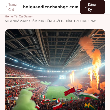
Trang
Đăng
hoiquandienchanbqc.com
.
Chủ
Ký
Home
›
Tất Cả Game
›
AI LÀ NHÀ VUA? KHÁM PHÁ CỔNG GIẢI TRÍ ĐỈNH CAO TẠI SUNW