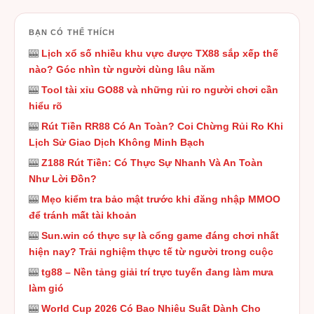
BẠN CÓ THỂ THÍCH
🎰
Lịch xổ số nhiều khu vực được TX88 sắp xếp thế
nào? Góc nhìn từ người dùng lâu năm
🎰
Tool tài xỉu GO88 và những rủi ro người chơi cần
hiểu rõ
🎰
Rút Tiền RR88 Có An Toàn? Coi Chừng Rủi Ro Khi
Lịch Sử Giao Dịch Không Minh Bạch
🎰
Z188 Rút Tiền: Có Thực Sự Nhanh Và An Toàn
Như Lời Đồn?
🎰
Mẹo kiểm tra bảo mật trước khi đăng nhập MMOO
để tránh mất tài khoản
🎰
Sun.win có thực sự là cổng game đáng chơi nhất
hiện nay? Trải nghiệm thực tế từ người trong cuộc
🎰
tg88 – Nền tảng giải trí trực tuyến đang làm mưa
làm gió
🎰
World Cup 2026 Có Bao Nhiêu Suất Dành Cho