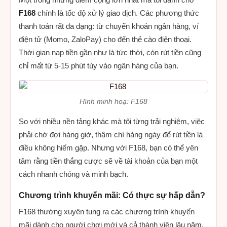
F168
chính là tốc độ xử lý giao dịch. Các phương thức
thanh toán rất đa dạng: từ chuyển khoản ngân hàng, ví
điện tử (Momo, ZaloPay) cho đến thẻ cào điện thoại.
Thời gian nạp tiền gần như là tức thời, còn rút tiền cũng
chỉ mất từ 5-15 phút tùy vào ngân hàng của bạn.
Hình minh hoạ: F168
So với nhiều nền tảng khác mà tôi từng trải nghiệm, việc
phải chờ đợi hàng giờ, thậm chí hàng ngày để rút tiền là
điều không hiếm gặp. Nhưng với F168, bạn có thể yên
tâm rằng tiền thắng cược sẽ về tài khoản của bạn một
cách nhanh chóng và minh bạch.
Chương trình khuyến mãi: Có thực sự hấp dẫn?
F168 thường xuyên tung ra các chương trình khuyến
mãi dành cho người chơi mới và cả thành viên lâu năm.