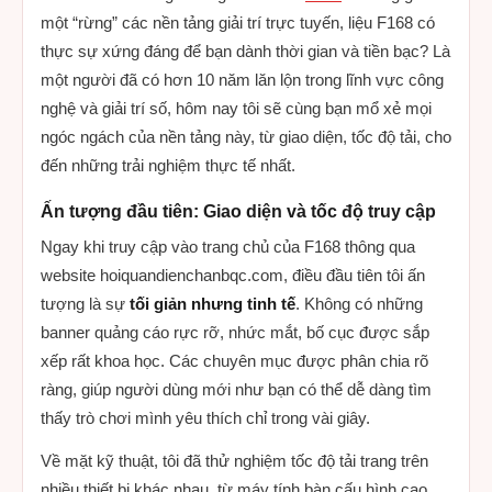
một “rừng” các nền tảng giải trí trực tuyến, liệu F168 có
thực sự xứng đáng để bạn dành thời gian và tiền bạc? Là
một người đã có hơn 10 năm lăn lộn trong lĩnh vực công
nghệ và giải trí số, hôm nay tôi sẽ cùng bạn mổ xẻ mọi
ngóc ngách của nền tảng này, từ giao diện, tốc độ tải, cho
đến những trải nghiệm thực tế nhất.
Ấn tượng đầu tiên: Giao diện và tốc độ truy cập
Ngay khi truy cập vào trang chủ của F168 thông qua
website hoiquandienchanbqc.com, điều đầu tiên tôi ấn
tượng là sự
tối giản nhưng tinh tế
. Không có những
banner quảng cáo rực rỡ, nhức mắt, bố cục được sắp
xếp rất khoa học. Các chuyên mục được phân chia rõ
ràng, giúp người dùng mới như bạn có thể dễ dàng tìm
thấy trò chơi mình yêu thích chỉ trong vài giây.
Về mặt kỹ thuật, tôi đã thử nghiệm tốc độ tải trang trên
nhiều thiết bị khác nhau, từ máy tính bàn cấu hình cao