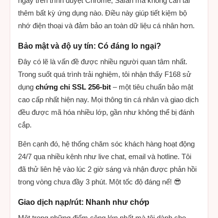
ngay trên trình duyệt Chrome, Safari mà không cần tải
thêm bất kỳ ứng dụng nào. Điều này giúp tiết kiệm bộ
nhớ điện thoại và đảm bảo an toàn dữ liệu cá nhân hơn.
Bảo mật và độ uy tín: Có đáng lo ngại?
Đây có lẽ là vấn đề được nhiều người quan tâm nhất.
Trong suốt quá trình trải nghiệm, tôi nhận thấy F168 sử
dụng
chứng chỉ SSL 256-bit
– một tiêu chuẩn bảo mật
cao cấp nhất hiện nay. Mọi thông tin cá nhân và giao dịch
đều được mã hóa nhiều lớp, gần như không thể bị đánh
cắp.
Bên cạnh đó, hệ thống chăm sóc khách hàng hoạt động
24/7 qua nhiều kênh như live chat, email và hotline. Tôi
đã thử liên hệ vào lúc 2 giờ sáng và nhận được phản hồi
trong vòng chưa đầy 3 phút. Một tốc độ đáng nể! 😎
Giao dịch nạp/rút: Nhanh như chớp
Một trong những điểm cộng lớn nhất mà tôi dành cho