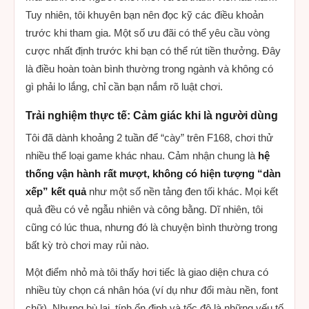
Tuy nhiên, tôi khuyên bạn nên đọc kỹ các điều khoản
trước khi tham gia. Một số ưu đãi có thể yêu cầu vòng
cược nhất định trước khi bạn có thể rút tiền thưởng. Đây
là điều hoàn toàn bình thường trong ngành và không có
gì phải lo lắng, chỉ cần bạn nắm rõ luật chơi.
Trải nghiệm thực tế: Cảm giác khi là người dùng
Tôi đã dành khoảng 2 tuần để “cày” trên F168, chơi thử
nhiều thể loại game khác nhau. Cảm nhận chung là
hệ
thống vận hành rất mượt, không có hiện tượng “dàn
xếp” kết quả
như một số nền tảng đen tối khác. Mọi kết
quả đều có vẻ ngẫu nhiên và công bằng. Dĩ nhiên, tôi
cũng có lúc thua, nhưng đó là chuyện bình thường trong
bất kỳ trò chơi may rủi nào.
Một điểm nhỏ mà tôi thấy hơi tiếc là giao diện chưa có
nhiều tùy chọn cá nhân hóa (ví dụ như đổi màu nền, font
chữ). Nhưng bù lại, tính ổn định và tốc độ là những yếu tố