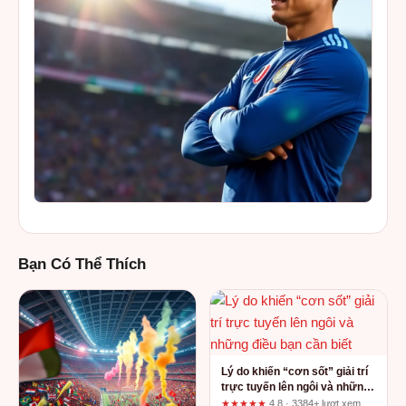
Bạn Có Thể Thích
Lý do khiến “cơn sốt” giải trí
trực tuyến lên ngôi và những
điều bạn cần biết
★★★★★
4.8 · 3384+ lượt xem