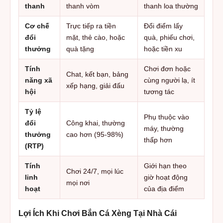
thanh
thanh vòm
thanh loa thường
Cơ chế
Trực tiếp ra tiền
Đổi điểm lấy
đổi
mặt, thẻ cào, hoặc
quà, phiếu chơi,
thưởng
quà tặng
hoặc tiền xu
Tính
Chơi đơn hoặc
Chat, kết bạn, bảng
năng xã
cùng người lạ, ít
xếp hạng, giải đấu
hội
tương tác
Tỷ lệ
Phụ thuộc vào
đổi
Công khai, thường
máy, thường
thưởng
cao hơn (95-98%)
thấp hơn
(RTP)
Tính
Giới hạn theo
Chơi 24/7, mọi lúc
linh
giờ hoạt động
mọi nơi
hoạt
của địa điểm
Lợi Ích Khi Chơi Bắn Cá Xèng Tại Nhà Cái