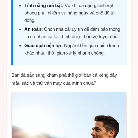
Tính năng nổi bật:
Vũ khí đa dạng, sinh vật
phong phú, nhiệm vụ hàng ngày và chế độ tự
động.
An toàn:
Chọn nhà cái uy tín để đảm bảo thông
tin cá nhân và tài chính được bảo vệ tuyệt đối.
Giao dịch tiện lợi:
Nạp/rút tiền qua nhiều kênh
khác nhau, thời gian xử lý nhanh chóng.
Bạn đã sẵn sàng khám phá thế giới bắn cá xèng đầy
màu sắc và thử vận may của mình chưa?