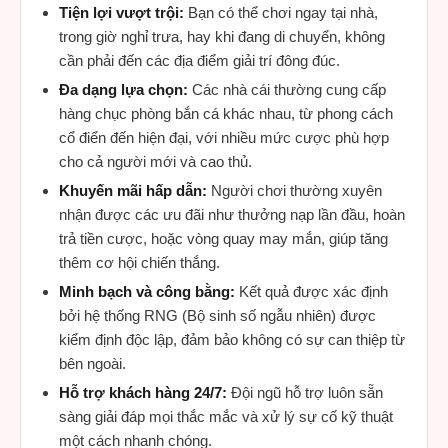
Tiện lợi vượt trội:
Bạn có thể chơi ngay tại nhà,
trong giờ nghỉ trưa, hay khi đang di chuyển, không
cần phải đến các địa điểm giải trí đông đúc.
Đa dạng lựa chọn:
Các nhà cái thường cung cấp
hàng chục phòng bắn cá khác nhau, từ phong cách
cổ điển đến hiện đại, với nhiều mức cược phù hợp
cho cả người mới và cao thủ.
Khuyến mãi hấp dẫn:
Người chơi thường xuyên
nhận được các ưu đãi như thưởng nạp lần đầu, hoàn
trả tiền cược, hoặc vòng quay may mắn, giúp tăng
thêm cơ hội chiến thắng.
Minh bạch và công bằng:
Kết quả được xác định
bởi hệ thống RNG (Bộ sinh số ngẫu nhiên) được
kiểm định độc lập, đảm bảo không có sự can thiệp từ
bên ngoài.
Hỗ trợ khách hàng 24/7:
Đội ngũ hỗ trợ luôn sẵn
sàng giải đáp mọi thắc mắc và xử lý sự cố kỹ thuật
một cách nhanh chóng.