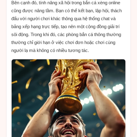
Bên cạnh đó, tính năng xã hội trong bắn cá xèng online
cũng được nâng tầm. Bạn có thể kết bạn, lập hội, thách
đấu với người chơi khác thông qua hệ thống chat và
bảng xếp hạng trực tiếp, tạo nên một cộng đồng giải trí
sôi động. Trong khi đó, các phòng bắn cá thông thường
thường chỉ giới hạn ở việc chơi đơn hoặc chơi cùng
người lạ mà không có nhiều tương tác.