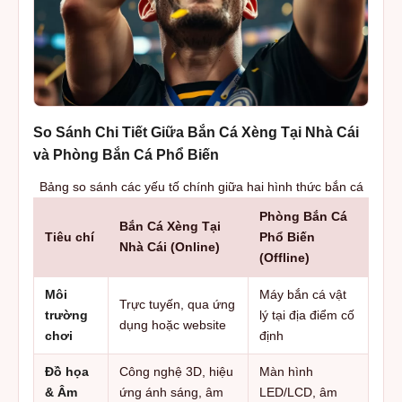
So Sánh Chi Tiết Giữa Bắn Cá Xèng Tại Nhà Cái
và Phòng Bắn Cá Phổ Biến
Bảng so sánh các yếu tố chính giữa hai hình thức bắn cá
Phòng Bắn Cá
Bắn Cá Xèng Tại
Tiêu chí
Phổ Biến
Nhà Cái (Online)
(Offline)
Môi
Máy bắn cá vật
Trực tuyến, qua ứng
trường
lý tại địa điểm cố
dụng hoặc website
chơi
định
Đồ họa
Công nghệ 3D, hiệu
Màn hình
& Âm
ứng ánh sáng, âm
LED/LCD, âm