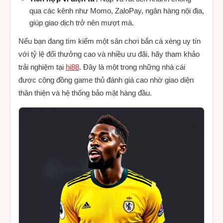
qua các kênh như Momo, ZaloPay, ngân hàng nội địa,
giúp giao dịch trở nên mượt mà.
Nếu bạn đang tìm kiếm một sân chơi bắn cá xèng uy tín
với tỷ lệ đổi thưởng cao và nhiều ưu đãi, hãy tham khảo
trải nghiệm tại
hi88
. Đây là một trong những nhà cái
được cộng đồng game thủ đánh giá cao nhờ giao diện
thân thiện và hệ thống bảo mật hàng đầu.