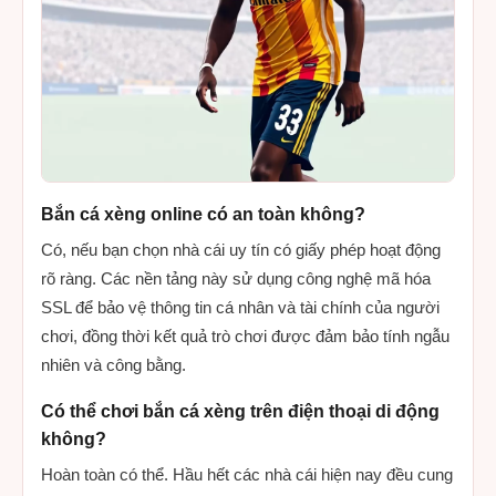
Bắn cá xèng online có an toàn không?
Có, nếu bạn chọn nhà cái uy tín có giấy phép hoạt động
rõ ràng. Các nền tảng này sử dụng công nghệ mã hóa
SSL để bảo vệ thông tin cá nhân và tài chính của người
chơi, đồng thời kết quả trò chơi được đảm bảo tính ngẫu
nhiên và công bằng.
Có thể chơi bắn cá xèng trên điện thoại di động
không?
Hoàn toàn có thể. Hầu hết các nhà cái hiện nay đều cung