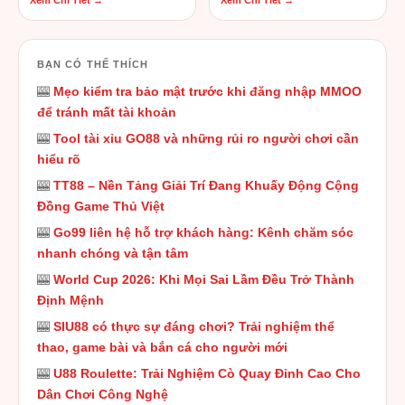
Xem Chi Tiết →
Xem Chi Tiết →
BẠN CÓ THỂ THÍCH
🎰
Mẹo kiểm tra bảo mật trước khi đăng nhập MMOO
để tránh mất tài khoản
🎰
Tool tài xỉu GO88 và những rủi ro người chơi cần
hiểu rõ
🎰
TT88 – Nền Tảng Giải Trí Đang Khuấy Động Cộng
Đồng Game Thủ Việt
🎰
Go99 liên hệ hỗ trợ khách hàng: Kênh chăm sóc
nhanh chóng và tận tâm
🎰
World Cup 2026: Khi Mọi Sai Lầm Đều Trở Thành
Định Mệnh
🎰
SIU88 có thực sự đáng chơi? Trải nghiệm thể
thao, game bài và bắn cá cho người mới
🎰
U88 Roulette: Trải Nghiệm Cò Quay Đỉnh Cao Cho
Dân Chơi Công Nghệ