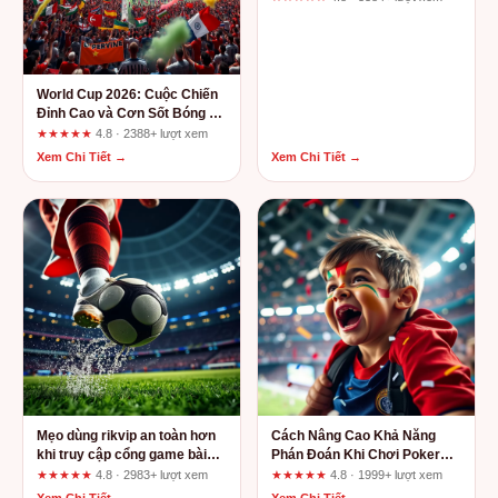
World Cup 2026: Cuộc Chiến
Đỉnh Cao và Cơn Sốt Bóng Đá
Chưa Từng Có
★★★★★
4.8 · 2388+ lượt xem
Xem Chi Tiết →
Xem Chi Tiết →
Mẹo dùng rikvip an toàn hơn
Cách Nâng Cao Khả Năng
khi truy cập cổng game bài
Phán Đoán Khi Chơi Poker
đổi thưởng hằng ngày
Online Fun88.social
★★★★★
4.8 · 2983+ lượt xem
★★★★★
4.8 · 1999+ lượt xem