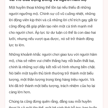
Một huyền thoại không thể tồn tại nếu thiếu đi những
người ngưỡng mộ. Chính sự cổ vũ cuồng nhiệt, những
lời động viên kịp thời và cả những lời chỉ trích gay gắt từ
cộng đồng đã góp phần tạo nên một cá tính mạnh mẽ
cho người chơi. Áp lực từ dư luận có thể là con dao hai
lưỡi, nhưng nếu vượt qua được, nó sẽ trở thành động
lực to lớn.
Những khoảnh khắc người chơi giao lưu với người hâm
mộ, chia sẻ niềm vui chiến thắng hay nỗi buồn thất bại,
chính là những sợi dây kết nối vô hình nhưng bền chặt.
Nó biến một tuyển thủ bình thường trở thành một biểu
tượng, một thần tượng trong lòng hàng triệu người. Và
khi đã trở thành một biểu tượng, trách nhiệm của họ lại
càng lớn hơn.
Chúng ta cũng đừng quên rằng, đằng sau mỗi huyền
thoại là cả một tập thể, một hệ sinh thái hỗ trợ: ban huấn