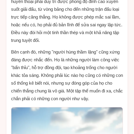
huyền thoại phải duy trì được phong độ đỉnh cao xuyên
suốt giải đấu, từ vòng bảng cho đến những trận đấu loại
trực tiếp căng thẳng. Họ không được phép mắc sai lầm,
hoặc nếu có, họ phải đủ bản lĩnh để sửa sai ngay lập tức.
Điều này đòi hỏi một tinh thần thép và một khả năng tập
trung tuyệt đối.
Bên cạnh đó, những "người hùng thầm lặng" cũng xứng
đáng được nhắc đến. Họ là những người làm công việc
"bẩn thỉu", hỗ trợ đồng đội, tạo khoảng trống cho người
khác tỏa sáng. Không phải lúc nào họ cũng có những con
số thống kê biết nói, nhưng sự đóng góp của họ cho
chiến thắng chung là vô giá. Một tập thể muốn đi xa, chắc
chắn phải có những con người như vậy.