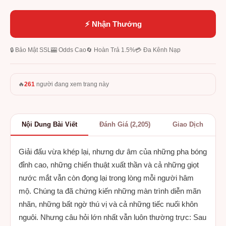
⚡ Nhận Thưởng
🔒 Bảo Mật SSL
🎰 Odds Cao
🔄 Hoàn Trả 1.5%
💳 Đa Kênh Nạp
🔥
261
người đang xem trang này
Nội Dung Bài Viết
Đánh Giá (2,205)
Giao Dịch
Giải đấu vừa khép lại, nhưng dư âm của những pha bóng
đỉnh cao, những chiến thuật xuất thần và cả những giọt
nước mắt vẫn còn đọng lại trong lòng mỗi người hâm
mộ. Chúng ta đã chứng kiến những màn trình diễn mãn
nhãn, những bất ngờ thú vị và cả những tiếc nuối khôn
nguôi. Nhưng câu hỏi lớn nhất vẫn luôn thường trực: Sau