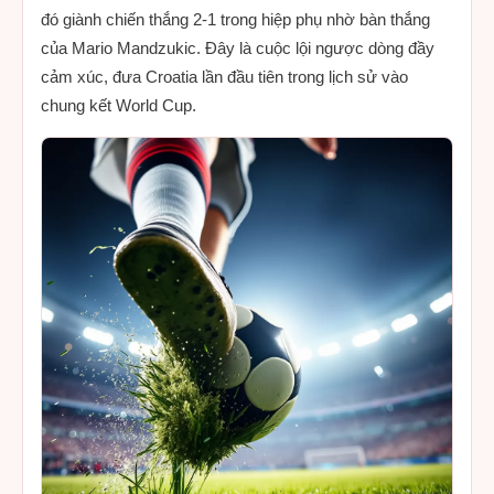
đó giành chiến thắng 2-1 trong hiệp phụ nhờ bàn thắng
của Mario Mandzukic. Đây là cuộc lội ngược dòng đầy
cảm xúc, đưa Croatia lần đầu tiên trong lịch sử vào
chung kết World Cup.