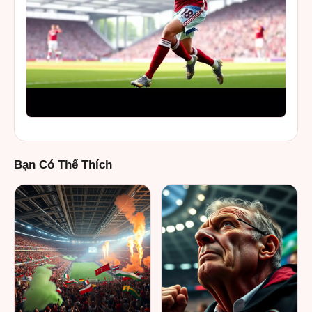
Bạn Có Thể Thích