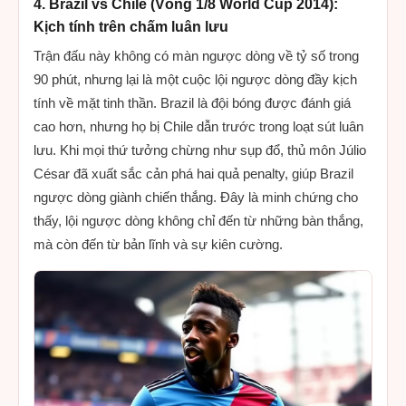
4. Brazil vs Chile (Vòng 1/8 World Cup 2014):
Kịch tính trên chấm luân lưu
Trận đấu này không có màn ngược dòng về tỷ số trong
90 phút, nhưng lại là một cuộc lội ngược dòng đầy kịch
tính về mặt tinh thần. Brazil là đội bóng được đánh giá
cao hơn, nhưng họ bị Chile dẫn trước trong loạt sút luân
lưu. Khi mọi thứ tưởng chừng như sụp đổ, thủ môn Júlio
César đã xuất sắc cản phá hai quả penalty, giúp Brazil
ngược dòng giành chiến thắng. Đây là minh chứng cho
thấy, lội ngược dòng không chỉ đến từ những bàn thắng,
mà còn đến từ bản lĩnh và sự kiên cường.