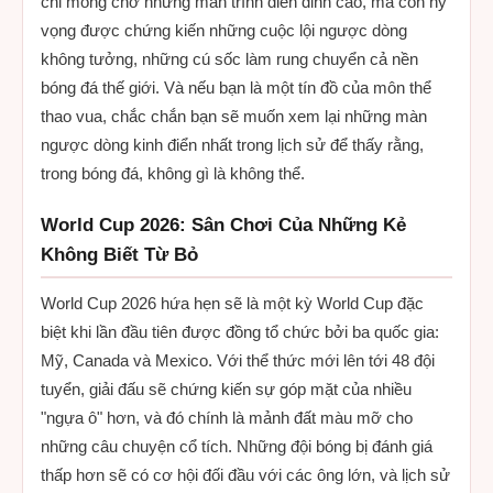
chỉ mong chờ những màn trình diễn đỉnh cao, mà còn hy
vọng được chứng kiến những cuộc lội ngược dòng
không tưởng, những cú sốc làm rung chuyển cả nền
bóng đá thế giới. Và nếu bạn là một tín đồ của môn thể
thao vua, chắc chắn bạn sẽ muốn xem lại những màn
ngược dòng kinh điển nhất trong lịch sử để thấy rằng,
trong bóng đá, không gì là không thể.
World Cup 2026: Sân Chơi Của Những Kẻ
Không Biết Từ Bỏ
World Cup 2026 hứa hẹn sẽ là một kỳ World Cup đặc
biệt khi lần đầu tiên được đồng tổ chức bởi ba quốc gia:
Mỹ, Canada và Mexico. Với thể thức mới lên tới 48 đội
tuyển, giải đấu sẽ chứng kiến sự góp mặt của nhiều
"ngựa ô" hơn, và đó chính là mảnh đất màu mỡ cho
những câu chuyện cổ tích. Những đội bóng bị đánh giá
thấp hơn sẽ có cơ hội đối đầu với các ông lớn, và lịch sử