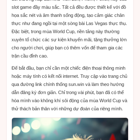
slot game đầy màu sắc. Tất cả đều được thiết kế với đồ
họa sắc nét và âm thanh sống động, tạo cảm giác chân
thực như đang ngồi tại một sòng bài Las Vegas thực thụ.
Đặc biệt, trong mùa World Cup, nền tảng này thường
xuyên tổ chức các sự kiện khuyến mãi, tặng thưởng lớn
cho người chơi, giúp bạn có thêm vốn để tham gia các
trận cầu đỉnh cao.
Để bắt đầu, bạn chỉ cần một chiếc điện thoại thông minh
hoặc máy tính có kết nối internet. Truy cập vào trang chủ
qua đường link chính thống sun.win và làm theo hướng
dẫn đăng ký đơn giản. Chỉ trong vài phút, bạn đã có thể
hòa mình vào không khí sôi động của mùa World Cup và
thử thách bản thân với những dự đoán của riêng mình.