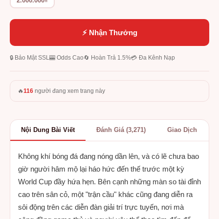
2.000.000₫
⚡ Nhận Thưởng
🔒 Bảo Mật SSL
🎰 Odds Cao
🔄 Hoàn Trả 1.5%
💳 Đa Kênh Nạp
🔥
116
người đang xem trang này
Nội Dung Bài Viết
Đánh Giá (3,271)
Giao Dịch
Không khí bóng đá đang nóng dần lên, và có lẽ chưa bao
giờ người hâm mộ lại háo hức đến thế trước một kỳ
World Cup đầy hứa hẹn. Bên cạnh những màn so tài đỉnh
cao trên sân cỏ, một "trận cầu" khác cũng đang diễn ra
sôi động trên các diễn đàn giải trí trực tuyến, nơi mà