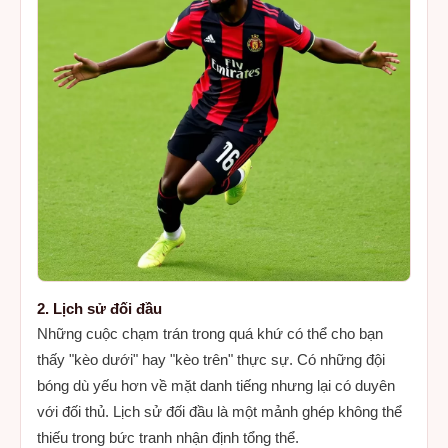
2. Lịch sử đối đầu
Những cuộc chạm trán trong quá khứ có thể cho bạn
thấy "kèo dưới" hay "kèo trên" thực sự. Có những đội
bóng dù yếu hơn về mặt danh tiếng nhưng lại có duyên
với đối thủ. Lịch sử đối đầu là một mảnh ghép không thể
thiếu trong bức tranh nhận định tổng thể.