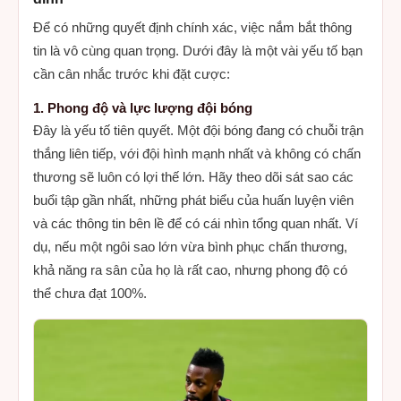
Để có những quyết định chính xác, việc nắm bắt thông
tin là vô cùng quan trọng. Dưới đây là một vài yếu tố bạn
cần cân nhắc trước khi đặt cược:
1. Phong độ và lực lượng đội bóng
Đây là yếu tố tiên quyết. Một đội bóng đang có chuỗi trận
thắng liên tiếp, với đội hình mạnh nhất và không có chấn
thương sẽ luôn có lợi thế lớn. Hãy theo dõi sát sao các
buổi tập gần nhất, những phát biểu của huấn luyện viên
và các thông tin bên lề để có cái nhìn tổng quan nhất. Ví
dụ, nếu một ngôi sao lớn vừa bình phục chấn thương,
khả năng ra sân của họ là rất cao, nhưng phong độ có
thể chưa đạt 100%.