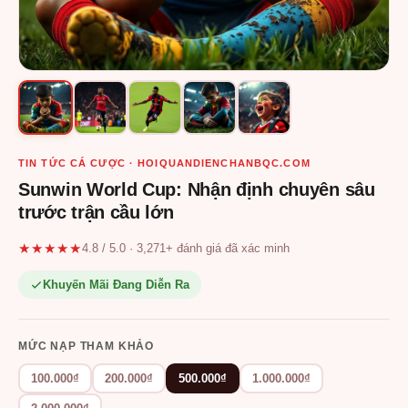
TIN TỨC CÁ CƯỢC · HOIQUANDIENCHANBQC.COM
Sunwin World Cup: Nhận định chuyên sâu
trước trận cầu lớn
★★★★★
4.8 / 5.0 · 3,271+ đánh giá đã xác minh
Khuyến Mãi Đang Diễn Ra
MỨC NẠP THAM KHẢO
100.000₫
200.000₫
500.000₫
1.000.000₫