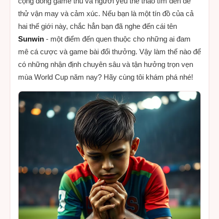
cộng đồng game thủ và người yêu thể thao tìm đến để
thử vận may và cảm xúc. Nếu bạn là một tín đồ của cả
hai thế giới này, chắc hẳn bạn đã nghe đến cái tên
Sunwin
- một điểm đến quen thuộc cho những ai đam
mê cá cược và game bài đổi thưởng. Vậy làm thế nào để
có những nhận định chuyên sâu và tận hưởng trọn vẹn
mùa World Cup năm nay? Hãy cùng tôi khám phá nhé!