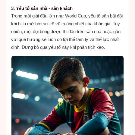
3. Yếu tố sân nhà - sân khách
Trong một giải đấu lớn như World Cup, yếu tố sân bãi đôi
khi bị lu mờ bởi sự cổ vũ cuồng nhiệt của khán giả. Tuy
nhiên, một đội bóng được thi đấu trên sân nhà hoặc gần
với quê hương sẽ luôn có lợi thế tâm lý và thể lực nhất
định. Đừng bỏ qua yếu tố này khi phân tích kèo.