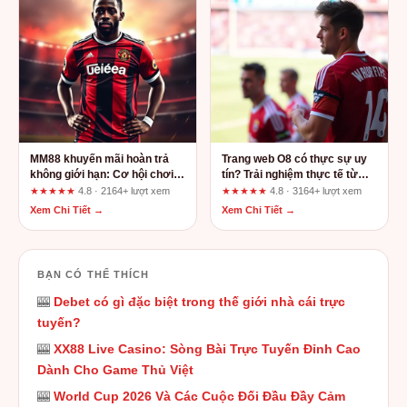
MM88 khuyến mãi hoàn trả
Trang web O8 có thực sự uy
không giới hạn: Cơ hội chơi
tín? Trải nghiệm thực tế từ
thoải mái, nhận thưởng thả ga
người trong cuộc
★★★★★
4.8 · 2164+ lượt xem
★★★★★
4.8 · 3164+ lượt xem
Xem Chi Tiết →
Xem Chi Tiết →
BẠN CÓ THỂ THÍCH
🎰
Debet có gì đặc biệt trong thế giới nhà cái trực
tuyến?
🎰
XX88 Live Casino: Sòng Bài Trực Tuyến Đỉnh Cao
Dành Cho Game Thủ Việt
🎰
World Cup 2026 Và Các Cuộc Đối Đầu Đầy Cảm