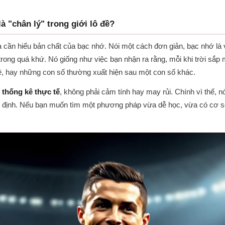
à "chân lý" trong giới lô đề?
 ta cần hiểu bản chất của bạc nhớ. Nói một cách đơn giản, bạc nhớ là 
trong quá khứ. Nó giống như việc bạn nhận ra rằng, mỗi khi trời sắp 
ề, hay những con số thường xuất hiện sau một con số khác.
 thống kê thực tế
, không phải cảm tính hay may rủi. Chính vì thế, n
 định. Nếu bạn muốn tìm một phương pháp vừa dễ học, vừa có cơ sở