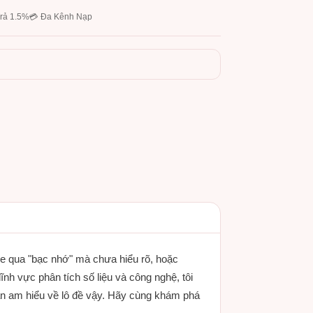
rả 1.5%
💳 Đa Kênh Nạp
he qua "bạc nhớ" mà chưa hiểu rõ, hoặc
ĩnh vực phân tích số liệu và công nghệ, tôi
ạn am hiểu về lô đề vậy. Hãy cùng khám phá