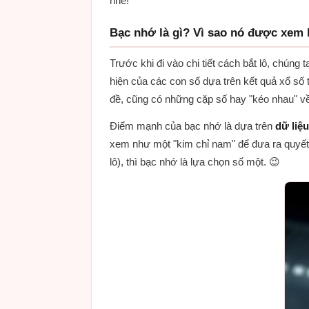
nhé!
Bạc nhớ là gì? Vì sao nó được xem l
Trước khi đi vào chi tiết cách bắt lô, chúng
hiện của các con số dựa trên kết quả xổ số 
đề, cũng có những cặp số hay "kéo nhau" v
Điểm mạnh của bạc nhớ là dựa trên
dữ liệu
xem như một "kim chỉ nam" để đưa ra quyết
lô), thì bạc nhớ là lựa chọn số một. 😉