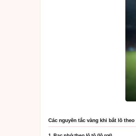
Các nguyên tắc vàng khi bắt lô theo
1. Bạc nhớ theo lô tô (lô rơi)