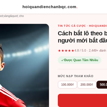
hoiquandienchanbqc.com
.
uot;vàng&quot; cho
TIN TỨC CÁ CƯỢC · HOIQUAN
Cách bắt lô theo 
người mới bắt đầ
★★★★★
4.8 / 5.0 · 2,449+ đánh
Được Quan Tâm Nhiều
MỨC NẠP THAM KHẢO
100.000₫
200.000₫
500.