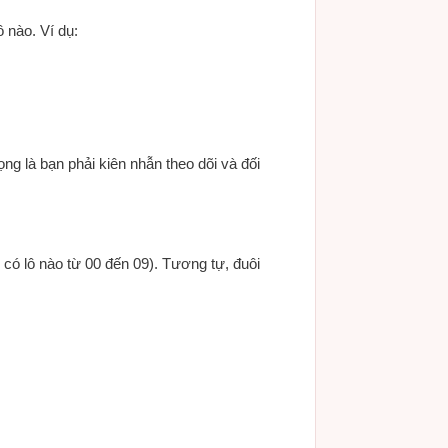
 nào. Ví dụ:
ng là bạn phải kiên nhẫn theo dõi và đối
 có lô nào từ 00 đến 09). Tương tự, đuôi