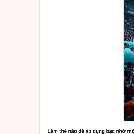
Làm thế nào để áp dụng bạc nhớ mộ