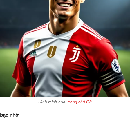
Hình minh hoạ:
trang chủ O8
 bạc nhớ