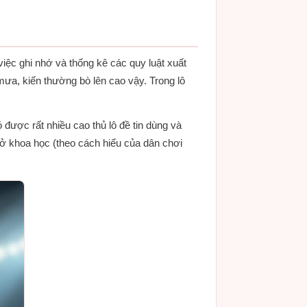
việc ghi nhớ và thống kê các quy luật xuất
mưa, kiến thường bò lên cao vậy. Trong lô
ó được rất nhiều cao thủ lô đề tin dùng và
 khoa học (theo cách hiểu của dân chơi