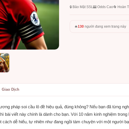
🔒 Bảo Mật SSL
🎰 Odds Cao
🔄 Hoàn T
🔥
130
người đang xem trang này
Giao Dịch
hương pháp soi cầu lô đề hiệu quả, đúng không? Nếu bạn đã từng ng
hì bài viết này chính là dành cho bạn. Với 10 năm kinh nghiệm trong l
t cách dễ hiểu, tự nhiên như đang ngồi tám chuyện với một người b