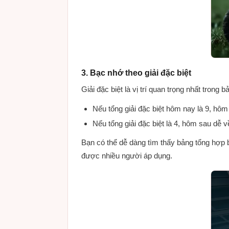
3. Bạc nhớ theo giải đặc biệt
Giải đặc biệt là vị trí quan trọng nhất tron
Nếu tổng giải đặc biệt hôm nay là 9, hôm
Nếu tổng giải đặc biệt là 4, hôm sau dễ v
Bạn có thể dễ dàng tìm thấy bảng tổng hợp b
được nhiều người áp dụng.