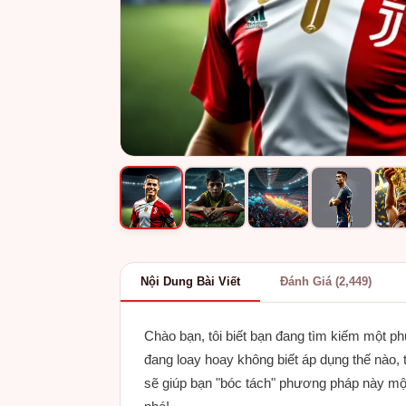
Nội Dung Bài Viết
Đánh Giá (2,449)
Chào bạn, tôi biết bạn đang tìm kiếm một p
đang loay hoay không biết áp dụng thế nào, t
sẽ giúp bạn "bóc tách" phương pháp này mộ