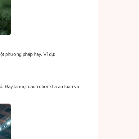
 một phương pháp hay. Ví dụ:
số. Đây là một cách chơi khá an toàn và