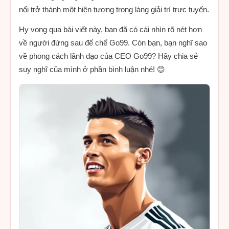
nổi trở thành một hiện tượng trong làng giải trí trực tuyến.
Hy vọng qua bài viết này, bạn đã có cái nhìn rõ nét hơn
về người đứng sau đế chế Go99. Còn bạn, bạn nghĩ sao
về phong cách lãnh đạo của CEO Go99? Hãy chia sẻ
suy nghĩ của mình ở phần bình luận nhé! 😊