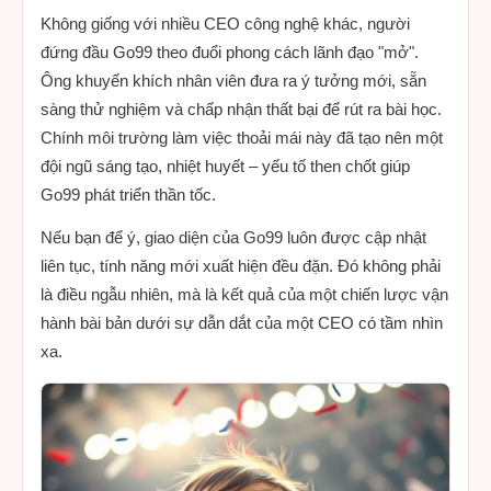
Không giống với nhiều CEO công nghệ khác, người
đứng đầu Go99 theo đuổi phong cách lãnh đạo "mở".
Ông khuyến khích nhân viên đưa ra ý tưởng mới, sẵn
sàng thử nghiệm và chấp nhận thất bại để rút ra bài học.
Chính môi trường làm việc thoải mái này đã tạo nên một
đội ngũ sáng tạo, nhiệt huyết – yếu tố then chốt giúp
Go99 phát triển thần tốc.
Nếu bạn để ý, giao diện của Go99 luôn được cập nhật
liên tục, tính năng mới xuất hiện đều đặn. Đó không phải
là điều ngẫu nhiên, mà là kết quả của một chiến lược vận
hành bài bản dưới sự dẫn dắt của một CEO có tầm nhìn
xa.