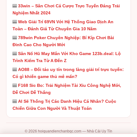
🎰
33win – Sân Chơi Cá Cược Trực Tuyến Đáng Trải
Nghiệm Nhất 2024
🎰
Web Giải Trí 69VN Với Hệ Thống Giao Dịch An
Toàn – Đánh Giá Từ Chuyên Gia 10 Năm
🎰
789win Poker Chuyên Nghiệp: Bí Kíp Chơi Bài
Đỉnh Cao Cho Người Mới
🎰
Săn Nổ Hũ May Mắn Với Kho Game 123b.deal: Lộ
Trình Kiểm Tra Từ A Đến Z
🎰
AO88 – Đối tác uy tín trong làng giải trí trực tuyến:
Có gì khiến game thủ mê mẩn?
🎰
F168 Sic Bo: Trải Nghiệm Tài Xỉu Công Nghệ Mới,
Dễ Chơi Dễ Thắng
🎰
AI Sẽ Thống Trị Các Danh Hiệu Cá Nhân? Cuộc
Chiến Giữa Con Người Và Thuật Toán
© 2026 hoiquandienchanbqc.com — Nhà Cái Uy Tín