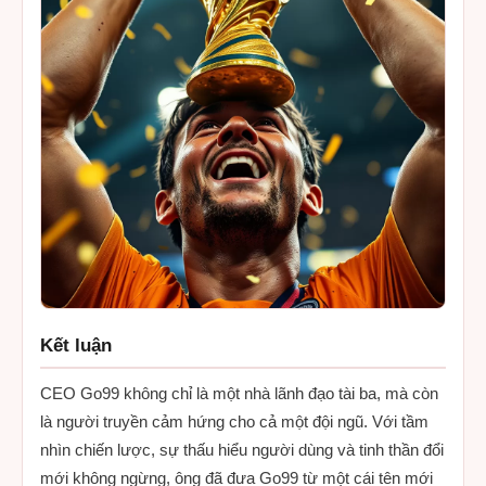
Kết luận
CEO Go99 không chỉ là một nhà lãnh đạo tài ba, mà còn
là người truyền cảm hứng cho cả một đội ngũ. Với tầm
nhìn chiến lược, sự thấu hiểu người dùng và tinh thần đổi
mới không ngừng, ông đã đưa Go99 từ một cái tên mới