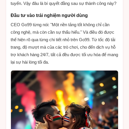
tuyến. Vậy đâu là bí quyết đằng sau sự thành công này?
Đầu tư vào trải nghiệm người dùng
CEO Go99 từng nói: "Một nền tảng tốt không chỉ cần
công nghệ, mà còn cần sự thấu hiểu." Và điều đó được
thể hiện rõ qua từng chi tiết nhỏ trên Go99. Từ tốc độ tải
trang, độ mượt mà của các trò chơi, cho đến dịch vụ hỗ
trợ khách hàng 24/7, tất cả đều được tối ưu hóa để mang
lại sự hài lòng tối đa.