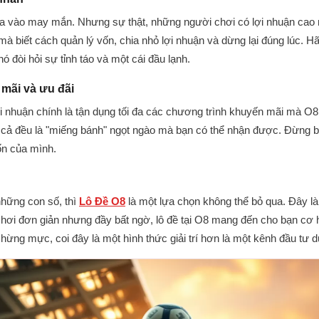
 vào may mắn. Nhưng sự thật, những người chơi có lợi nhuận cao nh
mà biết cách quản lý vốn, chia nhỏ lợi nhuận và dừng lại đúng lúc.
ó đòi hỏi sự tỉnh táo và một cái đầu lạnh.
mãi và ưu đãi
i nhuận chính là tận dụng tối đa các chương trình khuyến mãi mà O8 
t cả đều là "miếng bánh" ngọt ngào mà bạn có thể nhận được. Đừng bỏ 
vốn của mình.
những con số, thì
Lô Đề O8
là một lựa chọn không thể bỏ qua. Đây là 
 chơi đơn giản nhưng đầy bất ngờ, lô đề tại O8 mang đến cho bạn cơ h
hừng mực, coi đây là một hình thức giải trí hơn là một kênh đầu tư d