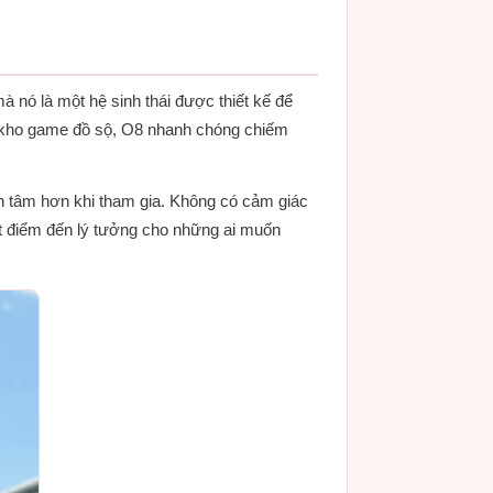
mà nó là một hệ sinh thái được thiết kế để
 và kho game đồ sộ, O8 nhanh chóng chiếm
n tâm hơn khi tham gia. Không có cảm giác
ột điểm đến lý tưởng cho những ai muốn