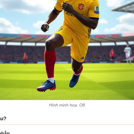
Hình minh hoạ: O8
âu?
 nhẫn