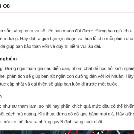
i O8
bạn sẵn sàng bỏ ra và số tiền bạn muốn đạt được. Đừng bao giờ chơi 
iểm dừng. Hãy đặt ra giới hạn lợi nhuận và thua lỗ cho mỗi phiên chơ
 đá giúp bạn bảo toàn vốn và duy trì niềm vui lâu dài.
 nghiệm
g. Đừng ngại tham gia các diễn đàn, nhóm chat để học hỏi kinh nghi
ghe, phân tích sẽ giúp bạn rút ngắn con đường đến với lợi nhuận. Hãy
 tục cập nhật và cải thiện sẽ giúp bạn luôn đi trước một bước.
h
úc như sự tham lam, sợ hãi hay phấn khích quá mức đều có thể khiến
ột cách mù quáng. Khi thua, đừng cố gỡ gạc bằng mọi giá. Hãy giữ 
bạn mới có thể đưa ra những quyết định sáng suốt nhất.