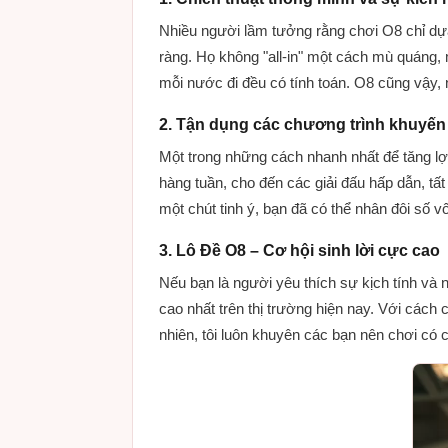
Nhiều người lầm tưởng rằng chơi O8 chỉ dựa
ràng. Họ không "all-in" một cách mù quáng, 
mỗi nước đi đều có tính toán. O8 cũng vậy, n
2. Tận dụng các chương trình khuyến 
Một trong những cách nhanh nhất để tăng lợ
hàng tuần, cho đến các giải đấu hấp dẫn, tấ
một chút tinh ý, bạn đã có thể nhân đôi số 
3. Lô Đề O8 – Cơ hội sinh lời cực cao
Nếu bạn là người yêu thích sự kịch tính và 
cao nhất trên thị trường hiện nay. Với cách
nhiên, tôi luôn khuyên các bạn nên chơi có c