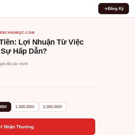
Đăng Ký
DIENCHANBQC.COM
iền: Lợi Nhuận Từ Việc
 Sự Hấp Dẫn?
 giá đã xác minh
000₫
1.000.000₫
2.000.000₫
⚡ Nhận Thưởng