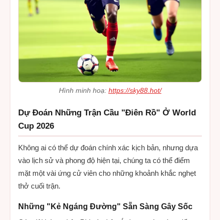
Hình minh hoạ:
https://sky88.hot/
Dự Đoán Những Trận Cầu "Điên Rồ" Ở World
Cup 2026
Không ai có thể dự đoán chính xác kịch bản, nhưng dựa
vào lịch sử và phong độ hiện tại, chúng ta có thể điểm
mặt một vài ứng cử viên cho những khoảnh khắc nghẹt
thở cuối trận.
Những "Kẻ Ngáng Đường" Sẵn Sàng Gây Sốc