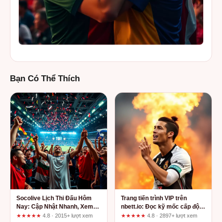
Bạn Có Thể Thích
Socolive Lịch Thi Đấu Hôm
Trang tiến trình VIP trên
Nay: Cập Nhật Nhanh, Xem
nbett.io: Đọc kỹ mốc cấp độ
Trực Tiếp Mượt Mà
và đặc quyền định kỳ trước
★★★★★
4.8 · 2015+ lượt xem
★★★★★
4.8 · 2897+ lượt xem