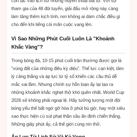
còn tạc vào lịch sử những huyền thoại bất tử. Với sự
tham gia của 48 đội tuyển, giải đấu mở rộng này càng
làm tăng thêm kịch tính, nơi không ai dám chắc điều gì
cho đến khi tiếng còi mãn cuộc vang lên.
Vì Sao Những Phút Cuối Luôn Là "Khoảnh
Khắc Vàng"?
Trong bóng đá, 10-15 phút cuối trận thường được gọi là
"vùng đất của những điều kỳ diệu". Thể lực cạn kiệt, tâm
lý căng thẳng và áp lực từ tỷ số khiến các cầu thủ dễ
mắc sai lầm. Nhưng chính sự hỗn loạn ấy lại tạo ra
những khoảnh khắc nghẹt thở khó quên nhất. World Cup
2026 sẽ không phải ngoại lệ. Hãy tưởng tượng một đội
bóng yếu thế bất ngờ gỡ hòa ở phút bù giờ, hay một siêu
sao thực hiện cú sút phạt thần sầu ấn định chiến thắng.
Những giây phút ấy, cả thế giới cùng nín thở.
Áp Lực Từ Lịch Sử Và Kỳ Vọng