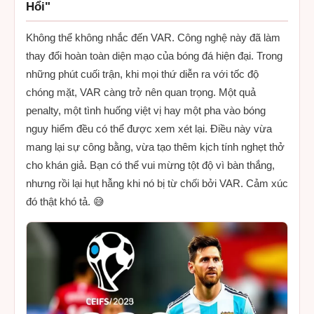
Hổi"
Không thể không nhắc đến VAR. Công nghệ này đã làm
thay đổi hoàn toàn diện mạo của bóng đá hiện đại. Trong
những phút cuối trận, khi mọi thứ diễn ra với tốc độ
chóng mặt, VAR càng trở nên quan trọng. Một quả
penalty, một tình huống việt vị hay một pha vào bóng
nguy hiểm đều có thể được xem xét lại. Điều này vừa
mang lại sự công bằng, vừa tạo thêm kịch tính nghẹt thở
cho khán giả. Bạn có thể vui mừng tột độ vì bàn thắng,
nhưng rồi lại hụt hẫng khi nó bị từ chối bởi VAR. Cảm xúc
đó thật khó tả. 😅